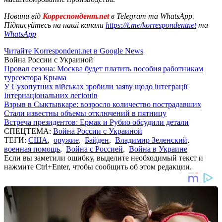
Новини від
Корреспондент.net
в Telegram та WhatsApp.
Підписуйтесь на наші канали
https://t.me/korrespondentnet
та
WhatsApp
Читайте Korrespondent.net в Google News
Война России с Украиной
Провал сезона: Москва будет платить пособия работникам
турсектора Крыма
У Сухопутних військах зробили заяву щодо інтеграції
Інтернаціональних легіонів
Взрыв в Сыктывкаре: возросло количество пострадавших
Стали известны объемы отключений в пятницу
Встреча президентов: Ермак и Рубио обсудили детали
СПЕЦТЕМА:
Война России с Украиной
ТЕГИ:
США
,
оружие
,
Байден
,
Владимир Зеленский
,
военная помощь
,
Война с Россией
,
Война в Украине
Если вы заметили ошибку, выделите необходимый текст и
нажмите Ctrl+Enter, чтобы сообщить об этом редакции.