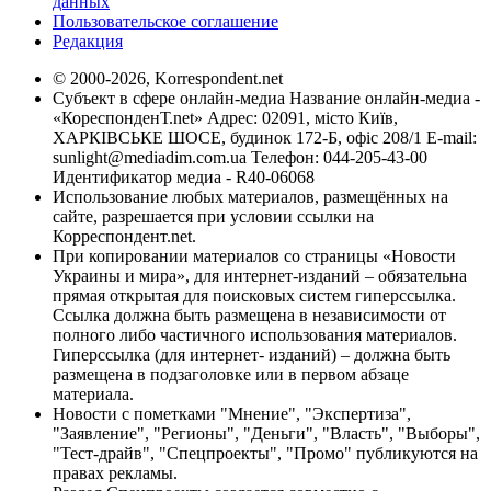
данных
Пользовательское соглашение
Редакция
© 2000-2026, Korrespondent.net
Субъект в сфере онлайн-медиа Название онлайн-медиа -
«КореспонденТ.net» Адрес: 02091, місто Київ,
ХАРКІВСЬКЕ ШОСЕ, будинок 172-Б, офіс 208/1 E-mail:
sunlight@mediadim.com.ua
Телефон: 044-205-43-00
Идентификатор медиа - R40-06068
Использование любых материалов, размещённых на
сайте, разрешается при условии ссылки на
Корреспондент.net.
При копировании материалов со страницы «Новости
Украины и мира», для интернет-изданий – обязательна
прямая открытая для поисковых систем гиперссылка.
Ссылка должна быть размещена в независимости от
полного либо частичного использования материалов.
Гиперссылка (для интернет- изданий) – должна быть
размещена в подзаголовке или в первом абзаце
материала.
Новости с пометками "Мнение", "Экспертиза",
"Заявление", "Регионы", "Деньги", "Власть", "Выборы",
"Тест-драйв", "Спецпроекты", "Промо" публикуются на
правах рекламы.