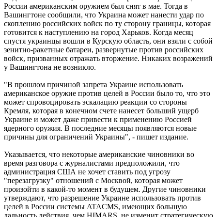
России американским оружием был снят в мае. Тогда в
Вашингтоне сообщили, что Украина может нанести удар по
скоплению российских войск по ту сторону границы, которая
готовится к наступлению на город Харьков. Когда месяц
спустя украинцы вошли в Курскую область, они взяли с собой
зенитно-ракетные батареи, развернутые против российских
войск, призванных отражать вторжение. Никаких возражений
у Вашингтона не возникло.
"В прошлом причиной запрета Украине использовать
американское оружие против целей в России было то, что это
может спровоцировать эскалацию реакции со стороны
Кремля, которая в конечном счете нанесет больший ущерб
Украине и может даже привести к применению Россией
ядерного оружия. В последние месяцы появляются новые
причины для ограничений Украины", - пишет издание.
Указывается, что некоторые американские чиновники во
время разговора с журналистами предположили, что
администрация США не хочет ставить под угрозу
"перезагрузку" отношений с Москвой, которая может
произойти в какой-то момент в будущем. Другие чиновники
утверждают, что разрешение Украине использовать против
целей в России системы ATACMS, имеющих большую
дальность действия, чем HIMARS, не изменит стратегическую