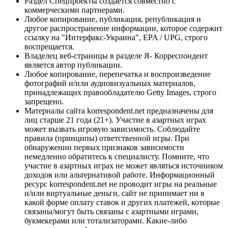
Раздел Спецпроекты создается совместно с
коммерческими партнерами.
Любое копирование, публикация, републикация и
другое распространение информации, которое содержит
ссылку на "Интерфакс-Украина", EPA / UPG, строго
воспрещается.
Владелец веб-страницы в разделе Я- Корреспондент
является автор публикации.
Любое копирование, перепечатка и воспроизведение
фотографий и/или аудиовизуальных материалов,
принадлежащих правообладателю Getty Images, строго
запрещено.
Материалы сайта korrespondent.net предназначены для
лиц старше 21 года (21+). Участие в азартных играх
может вызвать игровую зависимость. Соблюдайте
правила (принципы) ответственной игры. При
обнаружении первых признаков зависимости
немедленно обратитесь к специалисту. Помните, что
участие в азартных играх не может являться источником
доходов или альтернативой работе. Информационный
ресурс korrespondent.net не проводит игры на реальные
и/или виртуальные деньги, сайт не принимает ни в
какой форме оплату ставок и других платежей, которые
связаны/могут быть связаны с азартными играми,
букмекерами или тотализаторами. Какие-либо