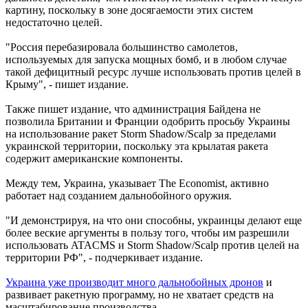
картину, поскольку в зоне досягаемости этих систем
недостаточно целей.
"Россия перебазировала большинство самолетов,
используемых для запуска мощных бомб, и в любом случае
такой дефицитный ресурс лучше использовать против целей в
Крыму", - пишет издание.
Также пишет издание, что администрация Байдена не
позволила Британии и Франции одобрить просьбу Украины
на использование ракет Storm Shadow/Scalp за пределами
украинской территории, поскольку эта крылатая ракета
содержит американские компоненты.
Между тем, Украина, указывает The Economist, активно
работает над созданием дальнобойного оружия.
"И демонстрируя, на что они способны, украинцы делают еще
более веские аргументы в пользу того, чтобы им разрешили
использовать ATACMS и Storm Shadow/Scalp против целей на
территории РФ", - подчеркивает издание.
Украина уже производит много дальнобойных дронов
и
развивает ракетную программу, но не хватает средств на
масштабирование производства.