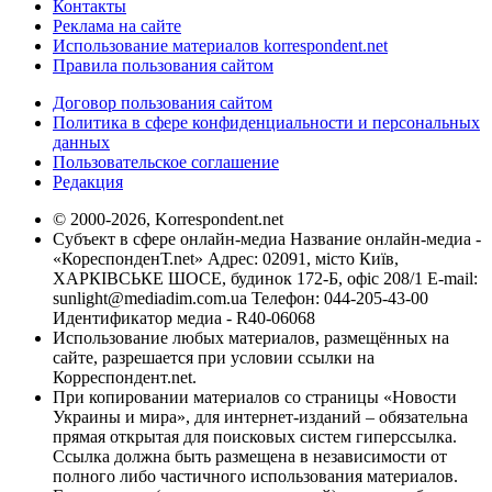
Контакты
Реклама на сайте
Использование материалов korrespondent.net
Правила пользования сайтом
Договор пользования сайтом
Политика в сфере конфиденциальности и персональных
данных
Пользовательское соглашение
Редакция
© 2000-2026, Korrespondent.net
Субъект в сфере онлайн-медиа Название онлайн-медиа -
«КореспонденТ.net» Адрес: 02091, місто Київ,
ХАРКІВСЬКЕ ШОСЕ, будинок 172-Б, офіс 208/1 E-mail:
sunlight@mediadim.com.ua
Телефон: 044-205-43-00
Идентификатор медиа - R40-06068
Использование любых материалов, размещённых на
сайте, разрешается при условии ссылки на
Корреспондент.net.
При копировании материалов со страницы «Новости
Украины и мира», для интернет-изданий – обязательна
прямая открытая для поисковых систем гиперссылка.
Ссылка должна быть размещена в независимости от
полного либо частичного использования материалов.