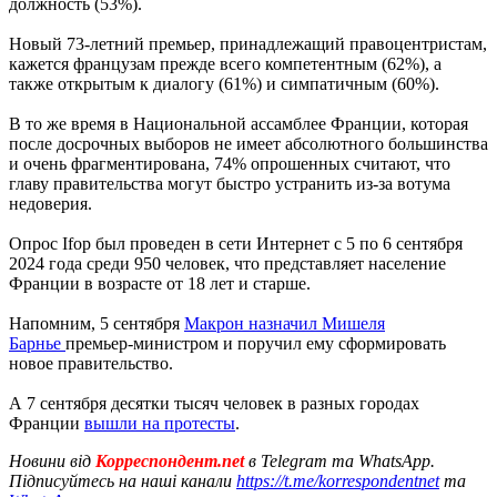
должность (53%).
Новый 73-летний премьер, принадлежащий правоцентристам,
кажется французам прежде всего компетентным (62%), а
также открытым к диалогу (61%) и симпатичным (60%).
В то же время в Национальной ассамблее Франции, которая
после досрочных выборов не имеет абсолютного большинства
и очень фрагментирована, 74% опрошенных считают, что
главу правительства могут быстро устранить из-за вотума
недоверия.
Опрос Ifop был проведен в сети Интернет с 5 по 6 сентября
2024 года среди 950 человек, что представляет население
Франции в возрасте от 18 лет и старше.
Напомним, 5 сентября
Макрон назначил Мишеля
Барнье
премьер-министром и поручил ему сформировать
новое правительство.
А 7 сентября десятки тысяч человек в разных городах
Франции
вышли на протесты
.
Новини від
Корреспондент.net
в Telegram та WhatsApp.
Підписуйтесь на наші канали
https://t.me/korrespondentnet
та