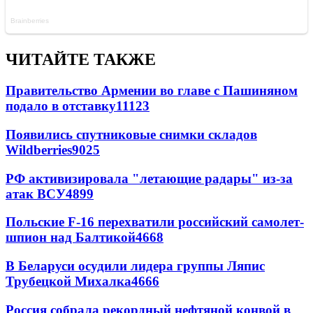
ЧИТАЙТЕ ТАКЖЕ
Правительство Армении во главе с Пашиняном
подало в отставку
11123
Появились спутниковые снимки складов
Wildberries
9025
РФ активизировала "летающие радары" из-за
атак ВСУ
4899
Польские F-16 перехватили российский самолет-
шпион над Балтикой
4668
В Беларуси осудили лидера группы Ляпис
Трубецкой Михалка
4666
Россия собрала рекордный нефтяной конвой в