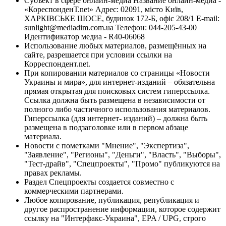
Субъект в сфере онлайн-медиа Название онлайн-медиа -
«КореспонденТ.net» Адрес: 02091, місто Київ,
ХАРКІВСЬКЕ ШОСЕ, будинок 172-Б, офіс 208/1 E-mail:
sunlight@mediadim.com.ua
Телефон: 044-205-43-00
Идентификатор медиа - R40-06068
Использование любых материалов, размещённых на
сайте, разрешается при условии ссылки на
Корреспондент.net.
При копировании материалов со страницы «Новости
Украины и мира», для интернет-изданий – обязательна
прямая открытая для поисковых систем гиперссылка.
Ссылка должна быть размещена в независимости от
полного либо частичного использования материалов.
Гиперссылка (для интернет- изданий) – должна быть
размещена в подзаголовке или в первом абзаце
материала.
Новости с пометками "Мнение", "Экспертиза",
"Заявление", "Регионы", "Деньги", "Власть", "Выборы",
"Тест-драйв", "Спецпроекты", "Промо" публикуются на
правах рекламы.
Раздел Спецпроекты создается совместно с
коммерческими партнерами.
Любое копирование, публикация, републикация и
другое распространение информации, которое содержит
ссылку на "Интерфакс-Украина", EPA / UPG, строго