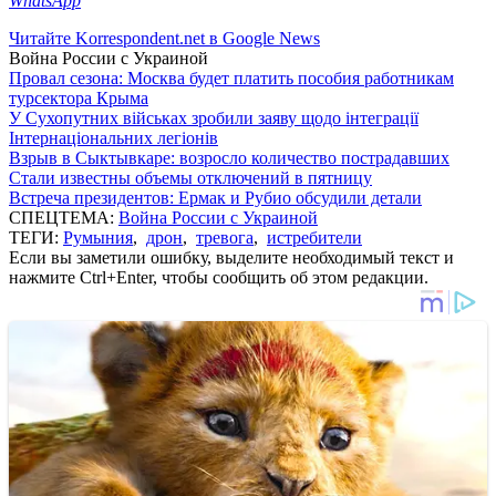
WhatsApp
Читайте Korrespondent.net в Google News
Война России с Украиной
Провал сезона: Москва будет платить пособия работникам
турсектора Крыма
У Сухопутних військах зробили заяву щодо інтеграції
Інтернаціональних легіонів
Взрыв в Сыктывкаре: возросло количество пострадавших
Стали известны объемы отключений в пятницу
Встреча президентов: Ермак и Рубио обсудили детали
СПЕЦТЕМА:
Война России с Украиной
ТЕГИ:
Румыния
,
дрон
,
тревога
,
истребители
Если вы заметили ошибку, выделите необходимый текст и
нажмите Ctrl+Enter, чтобы сообщить об этом редакции.