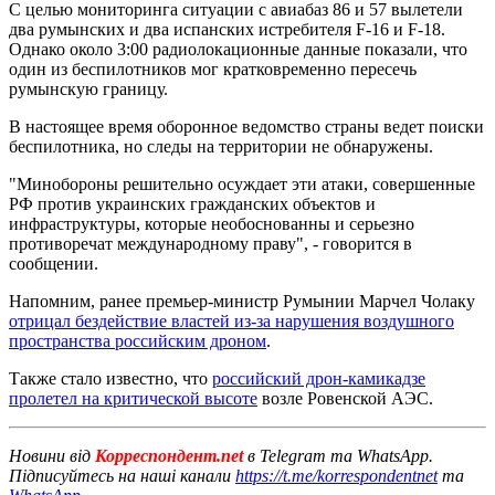
С целью мониторинга ситуации с авиабаз 86 и 57 вылетели
два румынских и два испанских истребителя F-16 и F-18.
Однако около 3:00 радиолокационные данные показали, что
один из беспилотников мог кратковременно пересечь
румынскую границу.
В настоящее время оборонное ведомство страны ведет поиски
беспилотника, но следы на территории не обнаружены.
"Минобороны решительно осуждает эти атаки, совершенные
РФ против украинских гражданских объектов и
инфраструктуры, которые необоснованны и серьезно
противоречат международному праву", - говорится в
сообщении.
Напомним, ранее премьер-министр Румынии Марчел Чолаку
отрицал бездействие властей из-за нарушения воздушного
пространства российским дроном
.
Также стало известно, что
российский дрон-камикадзе
пролетел на критической высоте
возле Ровенской АЭС.
Новини від
Корреспондент.net
в Telegram та WhatsApp.
Підписуйтесь на наші канали
https://t.me/korrespondentnet
та