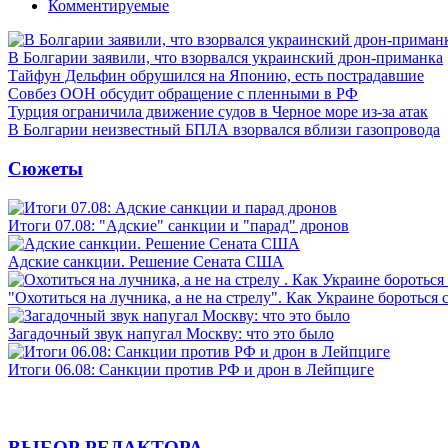
Комментируемые
В Болгарии заявили, что взорвался украинский дрон-приманка
Тайфун Дельфин обрушился на Японию, есть пострадавшие
Совбез ООН обсудит обращение с пленными в РФ
Турция ограничила движение судов в Черное море из-за атак
В Болгарии неизвестный БПЛА взорвался вблизи газопровода
Сюжеты
Итоги 07.08: "Адские" санкции и "парад" дронов
Адские санкции. Решение Сената США
"Охотиться на лучника, а не на стрелу". Как Украине бороться 
Загадочный звук напугал Москву: что это было
Итоги 06.08: Санкции против РФ и дрон в Лейпциге
ВЫБОР РЕДАКТОРА