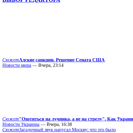
Сюжет
Адские санкции. Решение Сената США
Новости мира
— Вчера, 23:14
Сюжет
"Охотиться на лучника, а не на стрелу". Как Украи
Новости Украины
— Вчера, 16:38
Сюжет
Загадочный звук напугал Москву: что это было