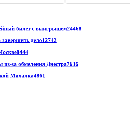
рейный билет с выигрышем
24468
а завершить дело
12742
Москве
8444
ы из-за обмеления Днестра
7636
цкой Михалка
4861