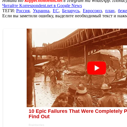
Новини від
Корреспондент.net
в Telegram та WhatsApp. Підпис
Читайте Korrespondent.net в Google News
ТЕГИ:
Россия
,
Украина
,
ЕС
,
Беларусь
,
Евросоюз
,
план
,
беж
Если вы заметили ошибку, выделите необходимый текст и нажми