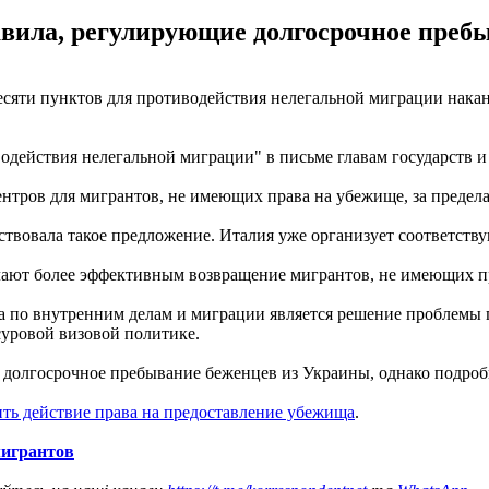
вила, регулирующие долгосрочное преб
есяти пунктов для противодействия нелегальной миграции нака
ействия нелегальной миграции" в письме главам государств и п
ентров для мигрантов, не имеющих права на убежище, за предел
тствовала такое предложение. Италия уже организует соответст
елают более эффективным возвращение мигрантов, не имеющих п
ра по внутренним делам и миграции является решение проблемы г
суровой визовой политике.
 долгосрочное пребывание беженцев из Украины, однако подроб
ть действие права на предоставление убежища
.
мигрантов