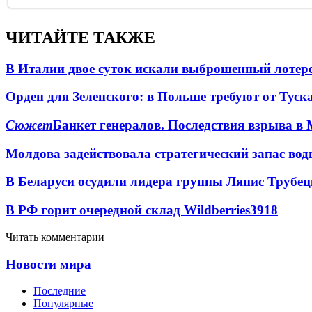
ЧИТАЙТЕ ТАКЖЕ
В Италии двое суток искали выброшенный лоте
Орден для Зеленского: в Польше требуют от Туск
Сюжет
Банкет генералов. Последствия взрыва в 
Молдова задействовала стратегический запас вод
В Беларуси осудили лидера группы Ляпис Трубе
В РФ горит очередной склад Wildberries
3918
Читать комментарии
Новости мира
Последние
Популярные