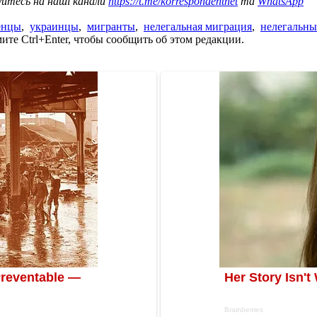
уйтесь на наші канали
https://t.me/korrespondentnet
та
WhatsApp
енцы
,
украинцы
,
мигранты
,
нелегальная миграция
,
нелегальны
те Ctrl+Enter, чтобы сообщить об этом редакции.