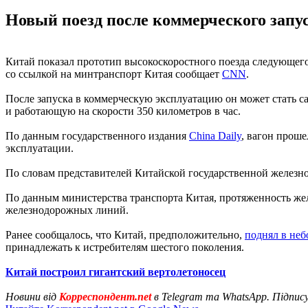
Новый поезд после коммерческого запу
Китай показал прототип высокоскоростного поезда следующего 
со ссылкой на минтранспорт Китая сообщает
CNN
.
После запуска в коммерческую эксплуатацию он может стать 
и работающую на скорости 350 километров в час.
По данным государственного издания
China Daily
, вагон прош
эксплуатации.
По словам представителей Китайской государственной железн
По данным министерства транспорта Китая, протяженность жел
железнодорожных линий.
Ранее сообщалось, что Китай, предположительно,
поднял в неб
принадлежать к истребителям шестого поколения.
Китай построил гигантский вертолетоносец
Новини від
Корреспондент.net
в Telegram та WhatsApp. Підпис