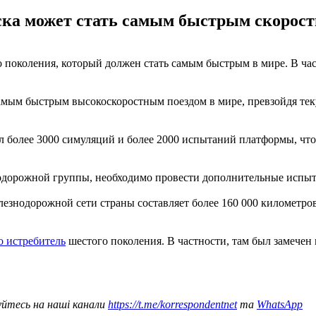
ска может стать самым быстрым скорост
поколения, который должен стать самым быстрым в мире. В част
самым быстрым высокоскоростным поездом в мире, превзойдя т
ел более 3000 симуляций и более 2000 испытаний платформы, чт
одорожной группы, необходимо провести дополнительные испыта
езнодорожной сети страны составляет более 160 000 километров
о истребитель
шестого поколения. В частности, там был замечен
уйтесь на наші канали
https://t.me/korrespondentnet
та
WhatsApp