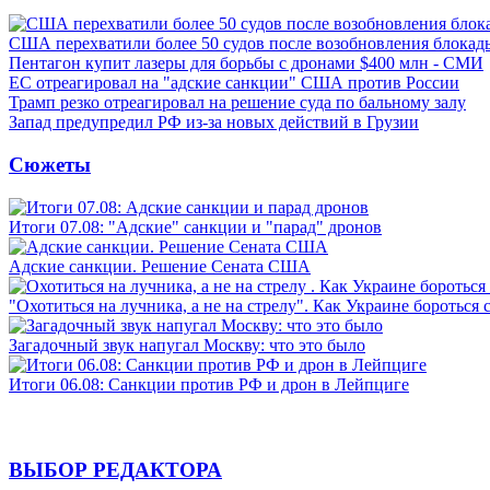
США перехватили более 50 судов после возобновления блокад
Пентагон купит лазеры для борьбы с дронами $400 млн - СМИ
ЕС отреагировал на "адские санкции" США против России
Трамп резко отреагировал на решение суда по бальному залу
Запад предупредил РФ из-за новых действий в Грузии
Сюжеты
Итоги 07.08: "Адские" санкции и "парад" дронов
Адские санкции. Решение Сената США
"Охотиться на лучника, а не на стрелу". Как Украине бороться 
Загадочный звук напугал Москву: что это было
Итоги 06.08: Санкции против РФ и дрон в Лейпциге
ВЫБОР РЕДАКТОРА