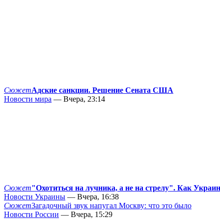
Сюжет
Адские санкции. Решение Сената США
Новости мира
— Вчера, 23:14
Сюжет
"Охотиться на лучника, а не на стрелу". Как Украи
Новости Украины
— Вчера, 16:38
Сюжет
Загадочный звук напугал Москву: что это было
Новости России
— Вчера, 15:29