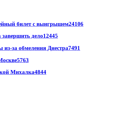
рейный билет с выигрышем
24106
а завершить дело
12445
ы из-за обмеления Днестра
7491
Москве
5763
цкой Михалка
4844