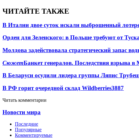
ЧИТАЙТЕ ТАКЖЕ
В Италии двое суток искали выброшенный лоте
Орден для Зеленского: в Польше требуют от Туск
Молдова задействовала стратегический запас вод
Сюжет
Банкет генералов. Последствия взрыва в 
В Беларуси осудили лидера группы Ляпис Трубе
В РФ горит очередной склад Wildberries
3887
Читать комментарии
Новости мира
Последние
Популярные
Комментируемые