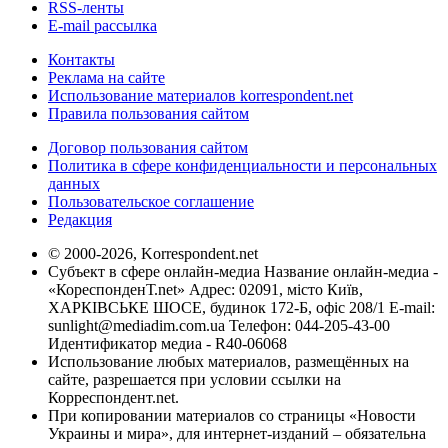
RSS-ленты
E-mail рассылка
Контакты
Реклама на сайте
Использование материалов korrespondent.net
Правила пользования сайтом
Договор пользования сайтом
Политика в сфере конфиденциальности и персональных
данных
Пользовательское соглашение
Редакция
© 2000-2026, Korrespondent.net
Субъект в сфере онлайн-медиа Название онлайн-медиа -
«КореспонденТ.net» Адрес: 02091, місто Київ,
ХАРКІВСЬКЕ ШОСЕ, будинок 172-Б, офіс 208/1 E-mail:
sunlight@mediadim.com.ua
Телефон: 044-205-43-00
Идентификатор медиа - R40-06068
Использование любых материалов, размещённых на
сайте, разрешается при условии ссылки на
Корреспондент.net.
При копировании материалов со страницы «Новости
Украины и мира», для интернет-изданий – обязательна