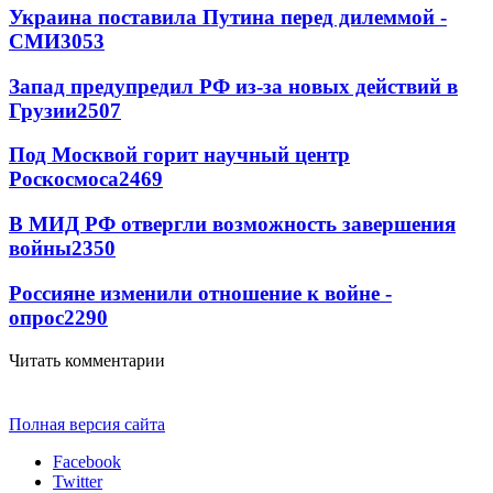
Украина поставила Путина перед дилеммой -
СМИ
3053
Запад предупредил РФ из-за новых действий в
Грузии
2507
Под Москвой горит научный центр
Роскосмоса
2469
В МИД РФ отвергли возможность завершения
войны
2350
Россияне изменили отношение к войне -
опрос
2290
Читать комментарии
Полная версия сайта
Facebook
Twitter