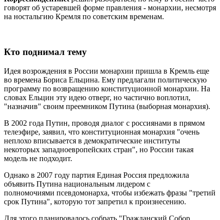
говорят об устаревшей форме правления - монархии, несмотря
на ностальгию Кремля по советским временам.
Кто поднимал тему
Идея возрождения в России монархии пришла в Кремль еще
во времена Бориса Ельцина. Ему предлагали политическую
программу по возвращению конституционной монархии. На
словах Ельцин эту идею отверг, но частично воплотил,
"назначив" своим преемником Путина (выборная монархия).
В 2002 года Путин, проводя диалог с россиянами в прямом
телеэфире, заявил, что конституционная монархия "очень
неплохо вписывается в демократические институты
некоторых западноевропейских стран", но России такая
модель не подходит.
Однако в 2007 году партия Единая Россия предложила
объявить Путина национальным лидером с
полномочиями псевдомонарха, чтобы избежать фразы "третий
срок Путина", которую тот запретил к произнесению.
Для этого планировалось собрать "Гражданский Собор