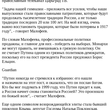
православный телеканал Царьград ТВ.
"Задача нашей гимназии - приложить все усилия, чтобы наши
выпускники стали православными патриотами, которые будут
продолжать тысячелетние традиции России, а не только
традиции последних 20 или 100 лет. На мой взгляд, очень
важно восстановить традиции, которые были потеряны в 1917
году", - говорит Малофеев.
По словам Малофеева, профессиональные политики
продажны, и главное для них - победить на выборах. Монархи
же могут править, не вмешиваясь в грязную политику. Он
не считает Путина одним из грязных политиков-демократов,
поскольку его на пост президента России предложил Борис
Ельцин.
Guardian
"Путин никогда не стремился к избранию: его нашли
и назначили на этот пост, и оказалось, что он послан богом.
Кто бы мог подумать в 1999 году, что Путин придет к нам,
а Россия начнет снова становиться Россией? Это произошло
по божьей воле", - считает Малофеев.
Еще одним символом возорождающейся элиты стала бывший
прокурор Крыма, депутат Госдумы Наталья Поклонская.