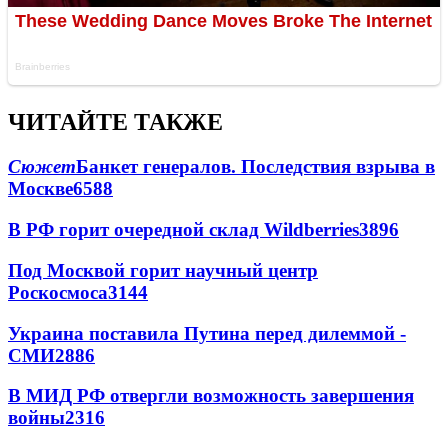
ЧИТАЙТЕ ТАКЖЕ
Сюжет
Банкет генералов. Последствия взрыва в
Москве
6588
В РФ горит очередной склад Wildberries
3896
Под Москвой горит научный центр
Роскосмоса
3144
Украина поставила Путина перед дилеммой -
СМИ
2886
В МИД РФ отвергли возможность завершения
войны
2316