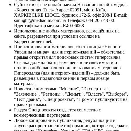
Субъект в сфере онлайн-медиа Название онлайн-медиа -
«КореспонденТ.net» Адрес: 02091, місто Київ,
ХАРКІВСЬКЕ ШОСЕ, будинок 172-Б, офіс 208/1 E-mail:
sunlight@mediadim.com.ua
Телефон: 044-205-43-00
Идентификатор медиа - R40-06068
Использование любых материалов, размещённых на
сайте, разрешается при условии ссылки на
Корреспондент.net.
При копировании материалов со страницы «Новости
Украины и мира», для интернет-изданий – обязательна
прямая открытая для поисковых систем гиперссылка.
Ссылка должна быть размещена в независимости от
полного либо частичного использования материалов.
Гиперссылка (для интернет- изданий) – должна быть
размещена в подзаголовке или в первом абзаце
материала.
Новости с пометками "Мнение", "Экспертиза",
"Заявление", "Регионы", "Деньги", "Власть", "Выборы",
"Тест-драйв", "Спецпроекты", "Промо" публикуются на
правах рекламы.
Раздел Спецпроекты создается совместно с
коммерческими партнерами.
Любое копирование, публикация, републикация и
другое распространение информации, которое содержит
ссылку на "Интерфакс-Украина", EPA / UPG, строго