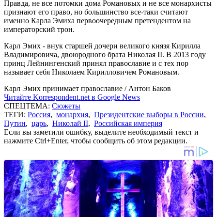
Правда, не все потомки дома Романовых и не все монархисты
признают его право, но большинство все-таки считают
именно Карла Эмиха первоочередным претендентом на
императорский трон.
Карл Эмих - внук старшей дочери великого князя Кирилла
Владимировича, двоюродного брата Николая II. В 2013 году
принц Лейнингенский принял православие и с тех пор
называет себя Николаем Кирилловичем Романовым.
Карл Эмих принимает православие / Антон Баков
Читайте Korrespondent.net в Google News
СПЕЦТЕМА:
Сюжеты
ТЕГИ:
Россия
,
монархия
,
Президентские выборы в России
,
Путин
,
царь
,
Николай II
,
Российская империя
Если вы заметили ошибку, выделите необходимый текст и
нажмите Ctrl+Enter, чтобы сообщить об этом редакции.