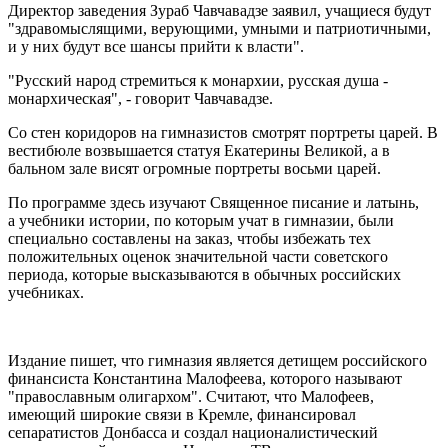
Директор заведения Зураб Чавчавадзе заявил, учащиеся будут
"здравомыслящими, верующими, умными и патриотичными,
и у них будут все шансы прийти к власти".
"Русский народ стремиться к монархии, русская душа -
монархическая", - говорит Чавчавадзе.
Со стен коридоров на гимназистов смотрят портреты царей. В
вестибюле возвышается статуя Екатерины Великой, а в
бальном зале висят огромные портреты восьми царей.
По программе здесь изучают Священное писание и латынь,
а учебники истории, по которым учат в гимназии, были
специально составлены на заказ, чтобы избежать тех
положительных оценок значительной части советского
периода, которые высказываются в обычных российских
учебниках.
Издание пишет, что гимназия является детищем российского
финансиста Константина Малофеева, которого называют
"православным олигархом". Считают, что Малофеев,
имеющий широкие связи в Кремле, финансировал
сепаратистов Донбасса и создал националистический