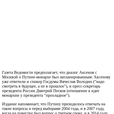
Газета Ведомости предполагает, что диалог Аксенов с
Москвой о Путине-монархе был запланированным: Аксенову
уже ответили и спикер Госдумы Вячеслав Володин ("надо
смотреть в будущее, а не в прошлое"), и пресс-секретарь
президента России Дмитрий Песков (отношение к идее
монархии у президента "прохладное").
Издание напоминает, что Путину приходилось отвечать на
такие вопросы и перед выборами 2004 года, и в 2007 году,
когда на повестке был вопрос о третьем сроке, и в 2014 году,