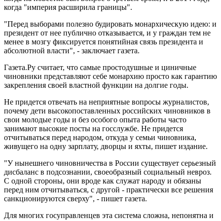
когда "империя расширила границы".
"Перед выборами полезно будировать монархическую идею: и
президент от нее публично отказывается, и у граждан тем не
менее в мозгу фиксируется понятийная связь президента и
абсолютной власти", - заключает газета.
Газета.Ру считает, что самые простодушные и циничные
чиновники представляют себе монархию просто как гарантию
закрепления своей властной функции на долгие годы.
Не придется отвечать на неприятные вопросы журналистов,
почему дети высокопоставленных российских чиновников в
свои молодые годы и без особого опыта работы часто
занимают высокие посты на госслужбе. Не придется
отчитываться перед народом, откуда у семьи чиновника,
живущего на одну зарплату, дворцы и яхты, пишет издание.
"У нынешнего чиновничества в России существует серьезный
дисбаланс в подсознании, своеобразный социальный невроз.
С одной стороны, они вроде как служат народу и обязаны
перед ним отчитываться, с другой - практически все решения
санкционируются сверху", - пишет газета.
Для многих госуправленцев эта система сложна, непонятна и