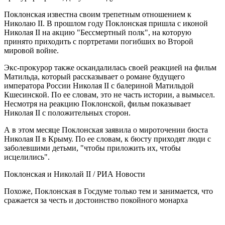
Поклонская известна своим трепетным отношением к
Николаю II. В прошлом году Поклонская пришла с иконой
Николая II на акцию "Бессмертный полк", на которую
принято приходить с портретами погибших во Второй
мировой войне.
Экс-прокурор также оскандалилась своей реакцией на фильм
Матильда, который рассказывает о романе будущего
императора России Николая II с балериной Матильдой
Кшесинской. По ее словам, это не часть истории, а вымысел.
Несмотря на реакцию Поклонской, фильм показывает
Николая II с положительных сторон.
А в этом месяце Поклонская заявила о мироточении бюста
Николая II в Крыму. По ее словам, к бюсту приходят люди с
заболевшими детьми, "чтобы приложить их, чтобы
исцелились".
Поклонская и Николай II / РИА Новости
Похоже, Поклонская в Госдуме только тем и занимается, что
сражается за честь и достоинство покойного монарха