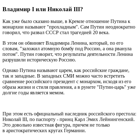
Владимир I или Николай III?
Как уже было сказано выше, в Кремле отношение Путина к
монархии называют "прохладным". Сам Путин неоднократно
говорил, что развал СССР стал трагедией 20 века.
В этом он обвиняет Владимира Ленина, который, по его
словам, "заложил атомную бомбу под Россию, а она рванула
потом". Путин говорит, что результаты деятельности Ленина
разрушили историческую Россию.
Однако Путина называют царем, как российские граждане,
так и западные. В западных СМИ можно часто встретить
сравнение российского президент с монархом, исходя из его
образа жизни и стиля правления, а в рунете "Путин-царь" уже
долгие годы является мемом.
При этом есть официальный наследник российского престола:
Николай III, по паспорту - принц Карл Эмих Лейнингенский.
Это довольно известная фигура, причем не только
в аристократических кругах Германии.