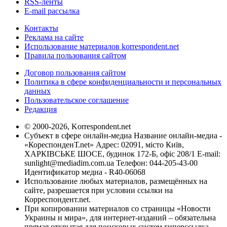
RSS-ленты
E-mail рассылка
Контакты
Реклама на сайте
Использование материалов korrespondent.net
Правила пользования сайтом
Договор пользования сайтом
Политика в сфере конфиденциальности и персональных
данных
Пользовательское соглашение
Редакция
© 2000-2026, Korrespondent.net
Субъект в сфере онлайн-медиа Название онлайн-медиа -
«КореспонденТ.net» Адрес: 02091, місто Київ,
ХАРКІВСЬКЕ ШОСЕ, будинок 172-Б, офіс 208/1 E-mail:
sunlight@mediadim.com.ua
Телефон: 044-205-43-00
Идентификатор медиа - R40-06068
Использование любых материалов, размещённых на
сайте, разрешается при условии ссылки на
Корреспондент.net.
При копировании материалов со страницы «Новости
Украины и мира», для интернет-изданий – обязательна
прямая открытая для поисковых систем гиперссылка.