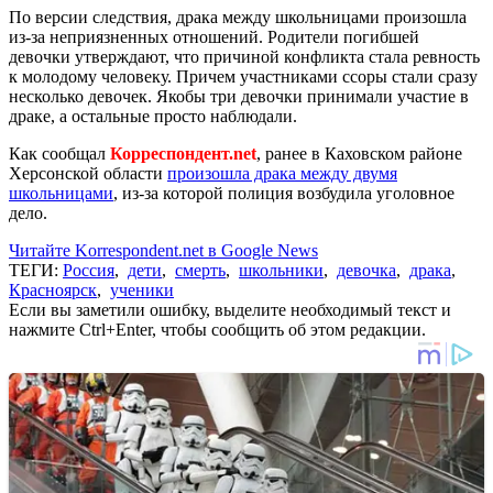
По версии следствия, драка между школьницами произошла
из-за неприязненных отношений. Родители погибшей
девочки утверждают, что причиной конфликта стала ревность
к молодому человеку. Причем участниками ссоры стали сразу
несколько девочек. Якобы три девочки принимали участие в
драке, а остальные просто наблюдали.
Как сообщал
Корреспондент.net
, ранее в Каховском районе
Херсонской области
произошла драка между двумя
школьницами
, из-за которой полиция возбудила уголовное
дело.
Читайте Korrespondent.net в Google News
ТЕГИ:
Россия
,
дети
,
смерть
,
школьники
,
девочка
,
драка
,
Красноярск
,
ученики
Если вы заметили ошибку, выделите необходимый текст и
нажмите Ctrl+Enter, чтобы сообщить об этом редакции.