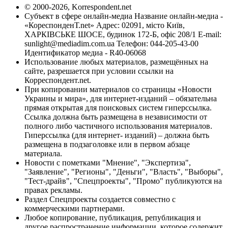
© 2000-2026, Korrespondent.net
Субъект в сфере онлайн-медиа Название онлайн-медиа -
«КореспонденТ.net» Адрес: 02091, місто Київ,
ХАРКІВСЬКЕ ШОСЕ, будинок 172-Б, офіс 208/1 E-mail:
sunlight@mediadim.com.ua
Телефон: 044-205-43-00
Идентификатор медиа - R40-06068
Использование любых материалов, размещённых на
сайте, разрешается при условии ссылки на
Корреспондент.net.
При копировании материалов со страницы «Новости
Украины и мира», для интернет-изданий – обязательна
прямая открытая для поисковых систем гиперссылка.
Ссылка должна быть размещена в независимости от
полного либо частичного использования материалов.
Гиперссылка (для интернет- изданий) – должна быть
размещена в подзаголовке или в первом абзаце
материала.
Новости с пометками "Мнение", "Экспертиза",
"Заявление", "Регионы", "Деньги", "Власть", "Выборы",
"Тест-драйв", "Спецпроекты", "Промо" публикуются на
правах рекламы.
Раздел Спецпроекты создается совместно с
коммерческими партнерами.
Любое копирование, публикация, републикация и
другое распространение информации, которое содержит