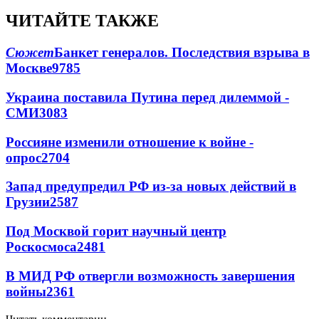
ЧИТАЙТЕ ТАКЖЕ
Сюжет
Банкет генералов. Последствия взрыва в
Москве
9785
Украина поставила Путина перед дилеммой -
СМИ
3083
Россияне изменили отношение к войне -
опрос
2704
Запад предупредил РФ из-за новых действий в
Грузии
2587
Под Москвой горит научный центр
Роскосмоса
2481
В МИД РФ отвергли возможность завершения
войны
2361