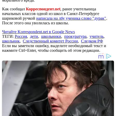
морального вреда.
Как сообщал
Корреспондент.net
, ранее учительница
начальных классов одной из школ в Санкт-Петербурге
шариковой ручкой
написала на лбу ученика слово "дурак"
.
После этого она уволилась из школы.
Читайте Korrespondent.net в Google News
ТЕГИ:
Россия
,
дети
,
школьники
,
прокуратура
,
учитель
,
школьник
,
Следственный комитет России
,
Следком РФ
Если вы заметили ошибку, выделите необходимый текст и
нажмите Ctrl+Enter, чтобы сообщить об этом редакции.