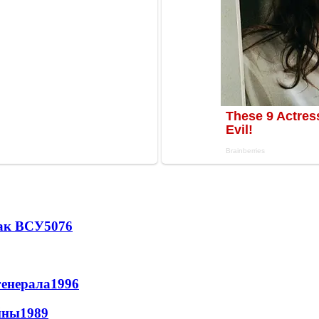
так ВСУ
5076
генерала
1996
йны
1989