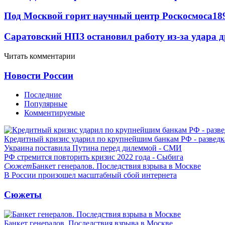
Под Москвой горит научный центр Роскосмоса
18
Саратовский НПЗ остановил работу из-за удара 
Читать комментарии
Новости России
Последние
Популярные
Комментируемые
Кредитный кризис ударил по крупнейшим банкам РФ - разведк
Украина поставила Путина перед дилеммой - СМИ
РФ стремится повторить кризис 2022 года - Сыбига
Сюжет
Банкет генералов. Последствия взрыва в Москве
В России произошел масштабный сбой интернета
Сюжеты
Банкет генералов. Последствия взрыва в Москве