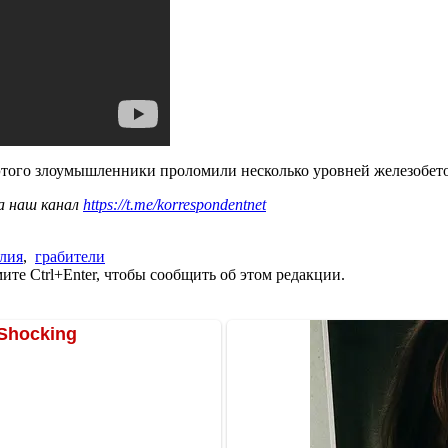
 этого злоумышленники проломили несколько уровней железобе
а наш канал
https://t.me/korrespondentnet
лия
,
грабители
те Ctrl+Enter, чтобы сообщить об этом редакции.