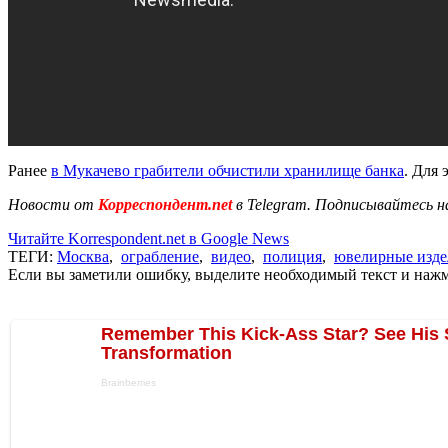
Ранее
в Мукачево грабители обчистили хранилище банка
. Для
Новости от
Корреспондент.net
в Telegram. Подписывайтесь н
Читайте Korrespondent.net в Google News
ТЕГИ:
Москва
,
ограбление
,
видео
,
полиция
,
ювелирные изде
Если вы заметили ошибку, выделите необходимый текст и нажми