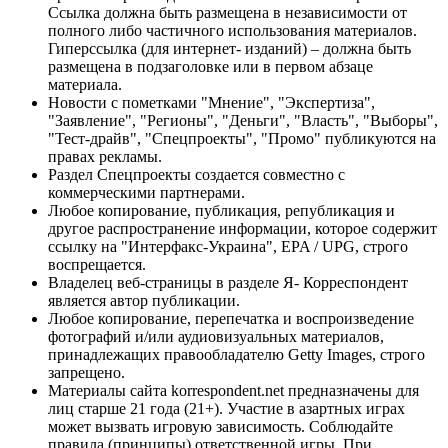
Ссылка должна быть размещена в независимости от
полного либо частичного использования материалов.
Гиперссылка (для интернет- изданий) – должна быть
размещена в подзаголовке или в первом абзаце
материала.
Новости с пометками "Мнение", "Экспертиза",
"Заявление", "Регионы", "Деньги", "Власть", "Выборы",
"Тест-драйв", "Спецпроекты", "Промо" публикуются на
правах рекламы.
Раздел Спецпроекты создается совместно с
коммерческими партнерами.
Любое копирование, публикация, републикация и
другое распространение информации, которое содержит
ссылку на "Интерфакс-Украина", EPA / UPG, строго
воспрещается.
Владелец веб-страницы в разделе Я- Корреспондент
является автор публикации.
Любое копирование, перепечатка и воспроизведение
фотографий и/или аудиовизуальных материалов,
принадлежащих правообладателю Getty Images, строго
запрещено.
Материалы сайта korrespondent.net предназначены для
лиц старше 21 года (21+). Участие в азартных играх
может вызвать игровую зависимость. Соблюдайте
правила (принципы) ответственной игры. При