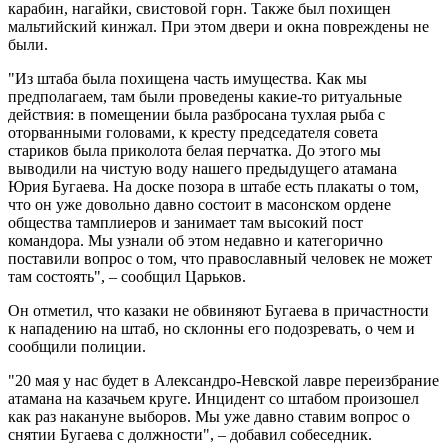
карабин, нагайки, свистовой горн. Также был похищен
мальтийский кинжал. При этом двери и окна повреждены не
были.
"Из штаба была похищена часть имущества. Как мы
предполагаем, там были проведены какие-то ритуальные
действия: в помещении была разбросана тухлая рыба с
оторванными головами, к кресту председателя совета
стариков была приколота белая перчатка. До этого мы
выводили на чистую воду нашего предыдущего атамана
Юрия Бугаева. На доске позора в штабе есть плакаты о том,
что он уже довольно давно состоит в масонском ордене
общества тамплиеров и занимает там высокий пост
командора. Мы узнали об этом недавно и категорично
поставили вопрос о том, что православный человек не может
там состоять", – сообщил Царьков.
Он отметил, что казаки не обвиняют Бугаева в причастности
к нападению на штаб, но склонны его подозревать, о чем и
сообщили полиции.
"20 мая у нас будет в Александро-Невской лавре переизбрание
атамана на казачьем круге. Инцидент со штабом произошел
как раз накануне выборов. Мы уже давно ставим вопрос о
снятии Бугаева с должности", – добавил собеседник.