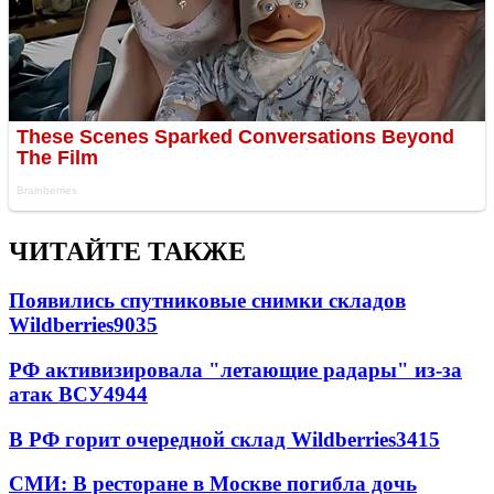
ЧИТАЙТЕ ТАКЖЕ
Появились спутниковые снимки складов
Wildberries
9035
РФ активизировала "летающие радары" из-за
атак ВСУ
4944
В РФ горит очередной склад Wildberries
3415
СМИ: В ресторане в Москве погибла дочь