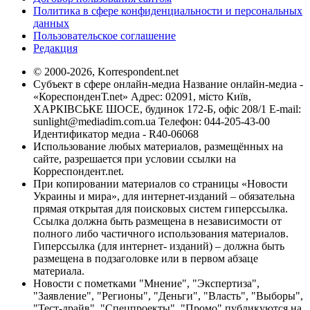
Политика в сфере конфиденциальности и персональных
данных
Пользовательское соглашение
Редакция
© 2000-2026, Korrespondent.net
Субъект в сфере онлайн-медиа Название онлайн-медиа -
«КореспонденТ.net» Адрес: 02091, місто Київ,
ХАРКІВСЬКЕ ШОСЕ, будинок 172-Б, офіс 208/1 E-mail:
sunlight@mediadim.com.ua
Телефон: 044-205-43-00
Идентификатор медиа - R40-06068
Использование любых материалов, размещённых на
сайте, разрешается при условии ссылки на
Корреспондент.net.
При копировании материалов со страницы «Новости
Украины и мира», для интернет-изданий – обязательна
прямая открытая для поисковых систем гиперссылка.
Ссылка должна быть размещена в независимости от
полного либо частичного использования материалов.
Гиперссылка (для интернет- изданий) – должна быть
размещена в подзаголовке или в первом абзаце
материала.
Новости с пометками "Мнение", "Экспертиза",
"Заявление", "Регионы", "Деньги", "Власть", "Выборы",
"Тест-драйв", "Спецпроекты", "Промо" публикуются на