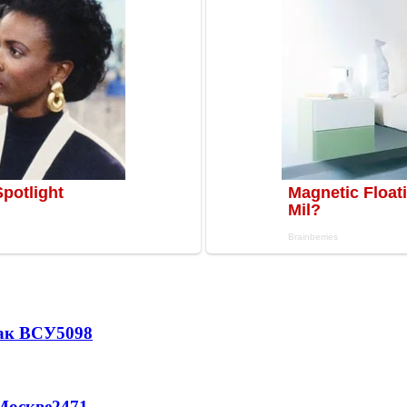
так ВСУ
5098
Москве
2471