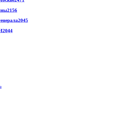
йны
2156
генерала
2045
И
2044
а