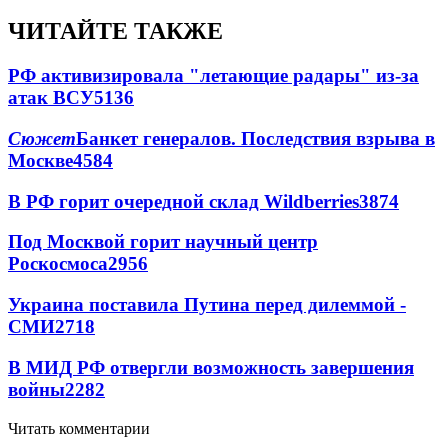
ЧИТАЙТЕ ТАКЖЕ
РФ активизировала "летающие радары" из-за
атак ВСУ
5136
Сюжет
Банкет генералов. Последствия взрыва в
Москве
4584
В РФ горит очередной склад Wildberries
3874
Под Москвой горит научный центр
Роскосмоса
2956
Украина поставила Путина перед дилеммой -
СМИ
2718
В МИД РФ отвергли возможность завершения
войны
2282
Читать комментарии