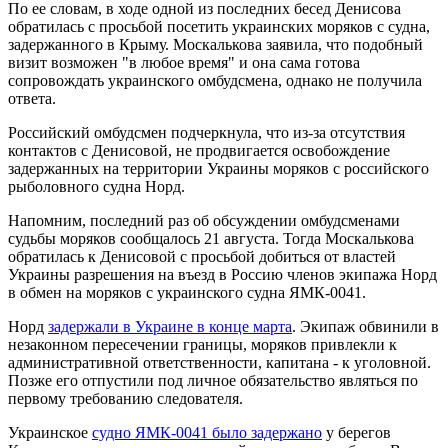
По ее словам, в ходе одной из последних бесед Денисова
обратилась с просьбой посетить украинских моряков с судна,
задержанного в Крыму. Москалькова заявила, что подобный
визит возможен "в любое время" и она сама готова
сопровождать украинского омбудсмена, однако не получила
ответа.
Российский омбудсмен подчеркнула, что из-за отсутствия
контактов с Денисовой, не продвигается освобождение
задержанных на территории Украины моряков с российского
рыболовного судна Норд.
Напомним, последний раз об обсуждении омбудсменами
судьбы моряков сообщалось 21 августа. Тогда Москалькова
обратилась к Денисовой с просьбой добиться от властей
Украины разрешения на въезд в Россию членов экипажа Норд
в обмен на моряков с украинского судна ЯМК-0041.
Норд
задержали в Украине в конце марта
. Экипаж обвинили в
незаконном пересечении границы, моряков привлекли к
административной ответственности, капитана - к уголовной.
Позже его отпустили под личное обязательство являться по
первому требованию следователя.
Украинское
судно ЯМК-0041 было задержано
у берегов