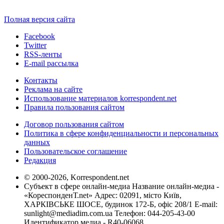
Полная версия сайта
Facebook
Twitter
RSS-ленты
E-mail рассылка
Контакты
Реклама на сайте
Использование материалов korrespondent.net
Правила пользования сайтом
Договор пользования сайтом
Политика в сфере конфиденциальности и персональных
данных
Пользовательское соглашение
Редакция
© 2000-2026, Korrespondent.net
Субъект в сфере онлайн-медиа Название онлайн-медиа -
«КореспонденТ.net» Адрес: 02091, місто Київ,
ХАРКІВСЬКЕ ШОСЕ, будинок 172-Б, офіс 208/1 E-mail:
sunlight@mediadim.com.ua
Телефон: 044-205-43-00
Идентификатор медиа - R40-06068