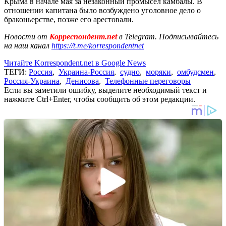
Крыма в начале мая за незаконный промысел камбалы. В
отношении капитана было возбуждено уголовное дело о
браконьерстве, позже его арестовали.
Новости от
Корреспондент.net
в Telegram. Подписывайтесь
на наш канал
https://t.me/korrespondentnet
Читайте Korrespondent.net в Google News
ТЕГИ:
Россия
,
Украина-Россия
,
судно
,
моряки
,
омбудсмен
,
Россия-Украина
,
Денисова
,
Телефонные переговоры
Если вы заметили ошибку, выделите необходимый текст и
нажмите Ctrl+Enter, чтобы сообщить об этом редакции.