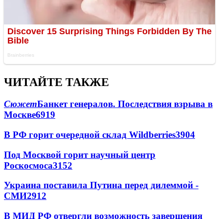
ЧИТАЙТЕ ТАКЖЕ
Сюжет
Банкет генералов. Последствия взрыва в
Москве
6919
В РФ горит очередной склад Wildberries
3904
Под Москвой горит научный центр
Роскосмоса
3152
Украина поставила Путина перед дилеммой -
СМИ
2912
В МИД РФ отвергли возможность завершения