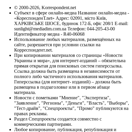
© 2000-2026, Korrespondent.net
Субъект в сфере онлайн-медиа Название онлайн-медиа -
«КореспонденТ.net» Адрес: 02091, місто Київ,
ХАРКІВСЬКЕ ШОСЕ, будинок 172-Б, офіс 208/1 E-mail:
sunlight@mediadim.com.ua
Телефон: 044-205-43-00
Идентификатор медиа - R40-06068
Использование любых материалов, размещённых на
сайте, разрешается при условии ссылки на
Корреспондент.net.
При копировании материалов со страницы «Новости
Украины и мира», для интернет-изданий – обязательна
прямая открытая для поисковых систем гиперссылка.
Ссылка должна быть размещена в независимости от
полного либо частичного использования материалов.
Гиперссылка (для интернет- изданий) – должна быть
размещена в подзаголовке или в первом абзаце
материала.
Новости с пометками "Мнение", "Экспертиза",
"Заявление", "Регионы", "Деньги", "Власть", "Выборы",
"Тест-драйв", "Спецпроекты", "Промо" публикуются на
правах рекламы.
Раздел Спецпроекты создается совместно с
коммерческими партнерами.
Любое копирование, публикация, републикация и