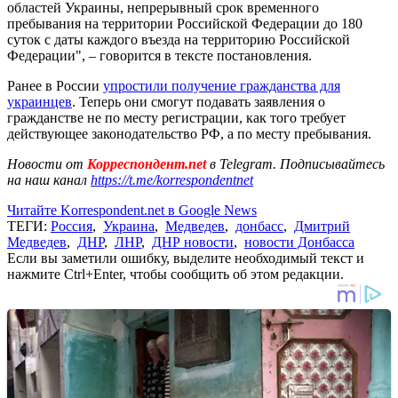
областей Украины, непрерывный срок временного
пребывания на территории Российской Федерации до 180
суток с даты каждого въезда на территорию Российской
Федерации", – говорится в тексте постановления.
Ранее в России
упростили получение гражданства для
украинцев
. Теперь они смогут подавать заявления о
гражданстве не по месту регистрации, как того требует
действующее законодательство РФ, а по месту пребывания.
Новости от
Корреспондент.net
в Telegram. Подписывайтесь
на наш канал
https://t.me/korrespondentnet
Читайте Korrespondent.net в Google News
ТЕГИ:
Россия
,
Украина
,
Медведев
,
донбасс
,
Дмитрий
Медведев
,
ДНР
,
ЛНР
,
ДНР новости
,
новости Донбасса
Если вы заметили ошибку, выделите необходимый текст и
нажмите Ctrl+Enter, чтобы сообщить об этом редакции.