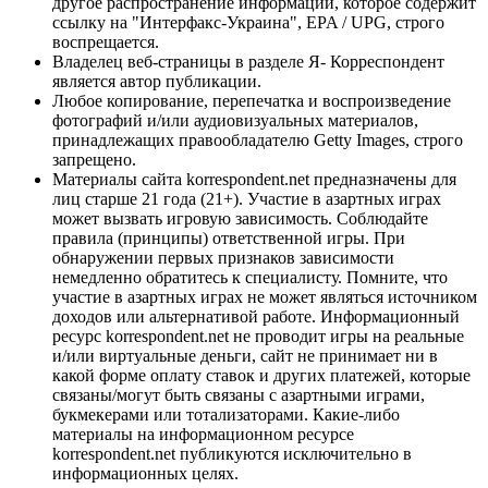
другое распространение информации, которое содержит
ссылку на "Интерфакс-Украина", EPA / UPG, строго
воспрещается.
Владелец веб-страницы в разделе Я- Корреспондент
является автор публикации.
Любое копирование, перепечатка и воспроизведение
фотографий и/или аудиовизуальных материалов,
принадлежащих правообладателю Getty Images, строго
запрещено.
Материалы сайта korrespondent.net предназначены для
лиц старше 21 года (21+). Участие в азартных играх
может вызвать игровую зависимость. Соблюдайте
правила (принципы) ответственной игры. При
обнаружении первых признаков зависимости
немедленно обратитесь к специалисту. Помните, что
участие в азартных играх не может являться источником
доходов или альтернативой работе. Информационный
ресурс korrespondent.net не проводит игры на реальные
и/или виртуальные деньги, сайт не принимает ни в
какой форме оплату ставок и других платежей, которые
связаны/могут быть связаны с азартными играми,
букмекерами или тотализаторами. Какие-либо
материалы на информационном ресурсе
korrespondent.net публикуются исключительно в
информационных целях.