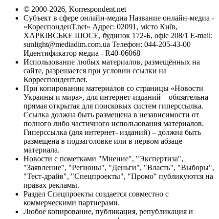
© 2000-2026, Korrespondent.net
Субъект в сфере онлайн-медиа Название онлайн-медиа -
«КореспонденТ.net» Адрес: 02091, місто Київ,
ХАРКІВСЬКЕ ШОСЕ, будинок 172-Б, офіс 208/1 E-mail:
sunlight@mediadim.com.ua
Телефон: 044-205-43-00
Идентификатор медиа - R40-06068
Использование любых материалов, размещённых на
сайте, разрешается при условии ссылки на
Корреспондент.net.
При копировании материалов со страницы «Новости
Украины и мира», для интернет-изданий – обязательна
прямая открытая для поисковых систем гиперссылка.
Ссылка должна быть размещена в независимости от
полного либо частичного использования материалов.
Гиперссылка (для интернет- изданий) – должна быть
размещена в подзаголовке или в первом абзаце
материала.
Новости с пометками "Мнение", "Экспертиза",
"Заявление", "Регионы", "Деньги", "Власть", "Выборы",
"Тест-драйв", "Спецпроекты", "Промо" публикуются на
правах рекламы.
Раздел Спецпроекты создается совместно с
коммерческими партнерами.
Любое копирование, публикация, републикация и