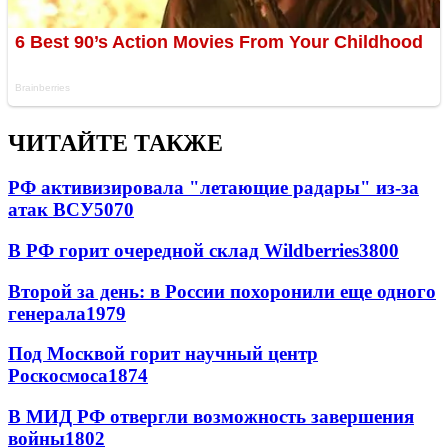
ЧИТАЙТЕ ТАКЖЕ
РФ активизировала "летающие радары" из-за
атак ВСУ
5070
В РФ горит очередной склад Wildberries
3800
Второй за день: в России похоронили еще одного
генерала
1979
Под Москвой горит научный центр
Роскосмоса
1874
В МИД РФ отвергли возможность завершения
войны
1802