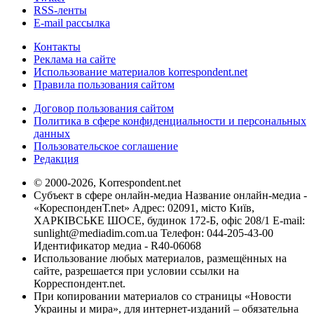
RSS-ленты
E-mail рассылка
Контакты
Реклама на сайте
Использование материалов korrespondent.net
Правила пользования сайтом
Договор пользования сайтом
Политика в сфере конфиденциальности и персональных
данных
Пользовательское соглашение
Редакция
© 2000-2026, Korrespondent.net
Субъект в сфере онлайн-медиа Название онлайн-медиа -
«КореспонденТ.net» Адрес: 02091, місто Київ,
ХАРКІВСЬКЕ ШОСЕ, будинок 172-Б, офіс 208/1 E-mail:
sunlight@mediadim.com.ua
Телефон: 044-205-43-00
Идентификатор медиа - R40-06068
Использование любых материалов, размещённых на
сайте, разрешается при условии ссылки на
Корреспондент.net.
При копировании материалов со страницы «Новости
Украины и мира», для интернет-изданий – обязательна