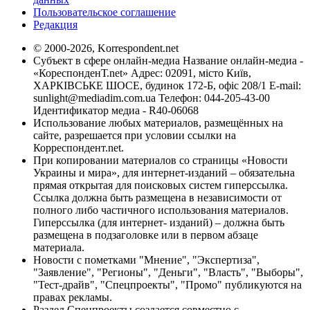
Пользовательское соглашение
Редакция
© 2000-2026, Korrespondent.net
Субъект в сфере онлайн-медиа Название онлайн-медиа -
«КореспонденТ.net» Адрес: 02091, місто Київ,
ХАРКІВСЬКЕ ШОСЕ, будинок 172-Б, офіс 208/1 E-mail:
sunlight@mediadim.com.ua
Телефон: 044-205-43-00
Идентификатор медиа - R40-06068
Использование любых материалов, размещённых на
сайте, разрешается при условии ссылки на
Корреспондент.net.
При копировании материалов со страницы «Новости
Украины и мира», для интернет-изданий – обязательна
прямая открытая для поисковых систем гиперссылка.
Ссылка должна быть размещена в независимости от
полного либо частичного использования материалов.
Гиперссылка (для интернет- изданий) – должна быть
размещена в подзаголовке или в первом абзаце
материала.
Новости с пометками "Мнение", "Экспертиза",
"Заявление", "Регионы", "Деньги", "Власть", "Выборы",
"Тест-драйв", "Спецпроекты", "Промо" публикуются на
правах рекламы.
Раздел Спецпроекты создается совместно с