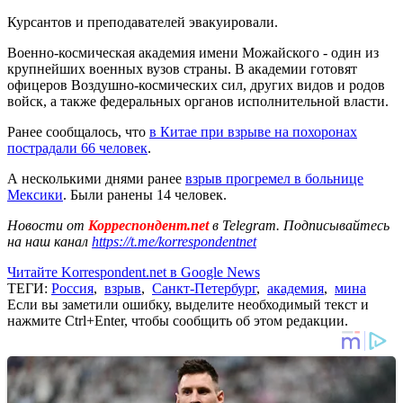
Курсантов и преподавателей эвакуировали.
Военно-космическая академия имени Можайского - один из
крупнейших военных вузов страны. В академии готовят
офицеров Воздушно-космических сил, других видов и родов
войск, а также федеральных органов исполнительной власти.
Ранее сообщалось, что
в Китае при взрыве на похоронах
пострадали 66 человек
.
А несколькими днями ранее
взрыв прогремел в больнице
Мексики
. Были ранены 14 человек.
Новости от
Корреспондент.net
в Telegram. Подписывайтесь
на наш канал
https://t.me/korrespondentnet
Читайте Korrespondent.net в Google News
ТЕГИ:
Россия
,
взрыв
,
Санкт-Петербург
,
академия
,
мина
Если вы заметили ошибку, выделите необходимый текст и
нажмите Ctrl+Enter, чтобы сообщить об этом редакции.