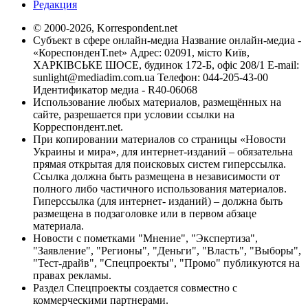
Редакция
© 2000-2026, Korrespondent.net
Субъект в сфере онлайн-медиа Название онлайн-медиа -
«КореспонденТ.net» Адрес: 02091, місто Київ,
ХАРКІВСЬКЕ ШОСЕ, будинок 172-Б, офіс 208/1 E-mail:
sunlight@mediadim.com.ua
Телефон: 044-205-43-00
Идентификатор медиа - R40-06068
Использование любых материалов, размещённых на
сайте, разрешается при условии ссылки на
Корреспондент.net.
При копировании материалов со страницы «Новости
Украины и мира», для интернет-изданий – обязательна
прямая открытая для поисковых систем гиперссылка.
Ссылка должна быть размещена в независимости от
полного либо частичного использования материалов.
Гиперссылка (для интернет- изданий) – должна быть
размещена в подзаголовке или в первом абзаце
материала.
Новости с пометками "Мнение", "Экспертиза",
"Заявление", "Регионы", "Деньги", "Власть", "Выборы",
"Тест-драйв", "Спецпроекты", "Промо" публикуются на
правах рекламы.
Раздел Спецпроекты создается совместно с
коммерческими партнерами.