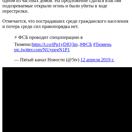
одном из частных домов. На предложение сдаться властям
подозреваемые открыли огонь и были убиты в ходе
перестрелки.
Отмечается, что пострадавших среди гражданского населения
и потерь среди сил правопорядка нет.
⚡ ФСБ проводит спецоперацию в
Тюмени:
https://t.co/iPp1yDfQ3m
..
#ФСБ
#Тюмень
pic.twitter.com/NUvpegN1P1
— Пятый канал Новости (@5tv)
12 апреля 2019 г.