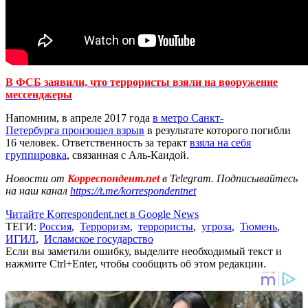
В ФСБ заявили, что террористы взяли на вооружение
мессенджеры
Напомним, в апреле 2017 года
в метро Санкт-
Петербурга
произошел взрыв
в результате которого погибли
16 человек. Ответственность за теракт
взяла на себя
группировка
, связанная с Аль-Каидой.
Новости от
Корреспондент.net
в Telegram. Подписывайтесь
на наш канал
https://t.me/korrespondentnet
Читайте Korrespondent.net в Google News
ТЕГИ:
Россия
,
Терроризм
,
террористы
,
угроза
,
Тюмень
,
ИГИЛ
,
Исламское государство
Если вы заметили ошибку, выделите необходимый текст и
нажмите Ctrl+Enter, чтобы сообщить об этом редакции.