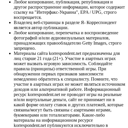
Любое копирование, публикация, републикация и
другое распространение информации, которое содержит
ссылку на "Интерфакс-Украина", EPA / UPG, строго
воспрещается.
Владелец веб-страницы в разделе Я- Корреспондент
является автор публикации.
Любое копирование, перепечатка и воспроизведение
фотографий и/или аудиовизуальных материалов,
принадлежащих правообладателю Getty Images, строго
запрещено.
Материалы сайта korrespondent.net предназначены для
лиц старше 21 года (21+). Участие в азартных играх
может вызвать игровую зависимость. Соблюдайте
правила (принципы) ответственной игры. При
обнаружении первых признаков зависимости
немедленно обратитесь к специалисту. Помните, что
участие в азартных играх не может являться источником
доходов или альтернативой работе. Информационный
ресурс korrespondent.net не проводит игры на реальные
и/или виртуальные деньги, сайт не принимает ни в
какой форме оплату ставок и других платежей, которые
связаны/могут быть связаны с азартными играми,
букмекерами или тотализаторами. Какие-либо
материалы на информационном ресурсе
korrespondent.net публикуются исключительно в