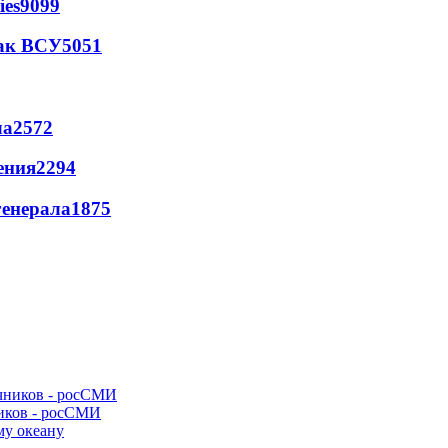
ies
9099
так ВСУ
5051
ла
2572
ения
2294
генерала
1875
ников - росСМИ
му океану