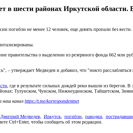
т в шести районах Иркутской области. В
сии погибли не менее 12 человек, еще девять пропали без вест
спитализированы.
 правительства о выделении из резервного фонда 662 млн рубл
ь", – утверждает Медведев и добавил, что "никто расслабляться
асти
, где в результате сильных дождей реки вышли из берегов. 
айонах: Тулунском, Чунском, Нижнеудинском, Тайшетском, Зими
а наш канал
https://t.me/korrespondentnet
,
Дмитрий Медведев
,
Иркутск
,
погибли
,
паводки
,
пострадавши
те Ctrl+Enter, чтобы сообщить об этом редакции.