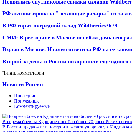
Появились спутниковые снимки складов Wildberr
РФ активизировала "летающие радары" из-за а
В РФ горит очередной склад Wildberries
3679
СМИ: В ресторане в Москве погибла дочь генера
Взрыв в Москве: Италия ответила РФ на ее заявл
Второй за день: в России похоронили еще одного 
Читать комментарии
Новости России
Последние
Популярные
Комментируемые
Во время боев на Курщине погибло более 70 российских сроч
В России предложили построить железную дорогу к Индийско