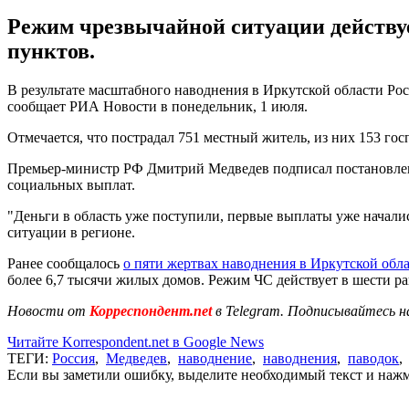
Режим чрезвычайной ситуации действуе
пунктов.
В результате масштабного наводнения в Иркутской области Рос
сообщает РИА Новости в понедельник, 1 июля.
Отмечается, что пострадал 751 местный житель, из них 153 го
Премьер-министр РФ Дмитрий Медведев подписал постановление
социальных выплат.
"Деньги в область уже поступили, первые выплаты уже началис
ситуации в регионе.
Ранее сообщалось
о пяти жертвах наводнения в Иркутской обл
более 6,7 тысячи жилых домов. Режим ЧС действует в шести р
Новости от
Корреспондент.net
в Telegram. Подписывайтесь н
Читайте Korrespondent.net в Google News
ТЕГИ:
Россия
,
Медведев
,
наводнение
,
наводнения
,
паводок
Если вы заметили ошибку, выделите необходимый текст и нажми