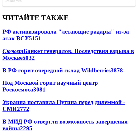
ЧИТАЙТЕ ТАКЖЕ
РФ активизировала "летающие радары" из-за
атак ВСУ
5151
Сюжет
Банкет генералов. Последствия взрыва в
Москве
5032
В РФ горит очередной склад Wildberries
3878
Под Москвой горит научный центр
Роскосмоса
3081
Украина поставила Путина перед дилеммой -
СМИ
2772
В МИД РФ отвергли возможность завершения
войны
2295