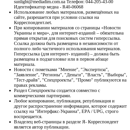
sunlight@mediadim.com.ua
Телефон: 044-205-43-00
Идентификатор медиа - R40-06068
Использование любых материалов, размещённых на
сайте, разрешается при условии ссылки на
Корреспондент.net.
При копировании материалов со страницы «Новости
Украины и мира», для интернет-изданий – обязательна
прямая открытая для поисковых систем гиперссылка.
Ссылка должна быть размещена в независимости от
полного либо частичного использования материалов.
Гиперссылка (для интернет- изданий) – должна быть
размещена в подзаголовке или в первом абзаце
материала.
Новости с пометками "Мнение", "Экспертиза",
"Заявление", "Регионы", "Деньги", "Власть", "Выборы",
"Тест-драйв", "Спецпроекты", "Промо" публикуются на
правах рекламы.
Раздел Спецпроекты создается совместно с
коммерческими партнерами.
Любое копирование, публикация, републикация и
другое распространение информации, которое содержит
ссылку на "Интерфакс-Украина", EPA / UPG, строго
воспрещается.
Владелец веб-страницы в разделе Я- Корреспондент
является автор публикации.