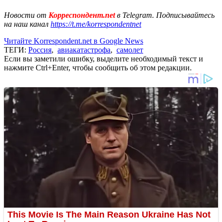
Новости от
Корреспондент.net
в Telegram. Подписывайтесь
на наш канал
https://t.me/korrespondentnet
Читайте Korrespondent.net в Google News
ТЕГИ:
Россия
,
авиакатастрофа
,
самолет
Если вы заметили ошибку, выделите необходимый текст и
нажмите Ctrl+Enter, чтобы сообщить об этом редакции.