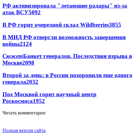
РФ активизировала "летающие радары" из-за
атак ВСУ
5092
В РФ горит очередной склад Wildberries
3855
В МИД РФ отвергли возможность завершения
войны
2124
Сюжет
Банкет генералов. Последствия взрыва в
Москве
2098
Второй за день: в России похоронили еще одного
генерала
2032
Под Москвой горит научный центр
Роскосмоса
1952
Читать комментарии
Полная версия сайта