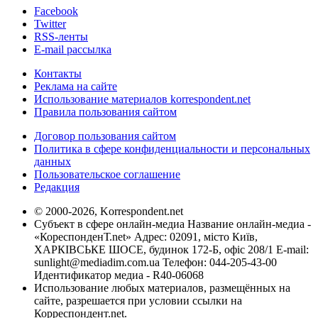
Facebook
Twitter
RSS-ленты
E-mail рассылка
Контакты
Реклама на сайте
Использование материалов korrespondent.net
Правила пользования сайтом
Договор пользования сайтом
Политика в сфере конфиденциальности и персональных
данных
Пользовательское соглашение
Редакция
© 2000-2026, Korrespondent.net
Субъект в сфере онлайн-медиа Название онлайн-медиа -
«КореспонденТ.net» Адрес: 02091, місто Київ,
ХАРКІВСЬКЕ ШОСЕ, будинок 172-Б, офіс 208/1 E-mail:
sunlight@mediadim.com.ua
Телефон: 044-205-43-00
Идентификатор медиа - R40-06068
Использование любых материалов, размещённых на
сайте, разрешается при условии ссылки на
Корреспондент.net.