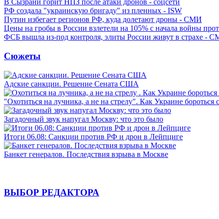
В Сызрани горит НПЗ после атаки дронов - соцсети
РФ создала "украинскую бригаду" из пленных - ISW
Путин избегает регионов РФ, куда долетают дроны - СМИ
Цены на гробы в России взлетели на 105% с начала войны про
ФСБ вышла из-под контроля, элиты России живут в страхе - 
Сюжеты
Адские санкции. Решение Сената США
"Охотиться на лучника, а не на стрелу". Как Украине бороться 
Загадочный звук напугал Москву: что это было
Итоги 06.08: Санкции против РФ и дрон в Лейпциге
Банкет генералов. Последствия взрыва в Москве
ВЫБОР РЕДАКТОРА