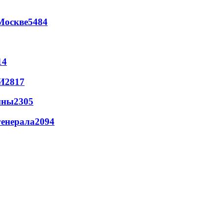
Москве
5484
14
И
2817
йны
2305
генерала
2094