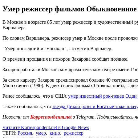
Умер режиссер фильмов Обыкновенное 
В Москве в возрасте 85 лет умер режиссер и художественный р
Варшавера.
По словам Варшавера, режиссер умер в Москве после продолж
"Умер последний из могикан", - отметил Варшавер.
О времени прощания и похорон Захарова сообщат позднее.
Захаров работал в Московском драматическом театре имени Гог
За свою карьеру Захаров срежиссировал больше 40 театральных 
Мюнхгаузен (1980). В двух своих фильмах Стоянка поезда - две 
Ранее сообщалось, что в США
умер известный рок-певец Эдди
Также сообщалось, что
звезда Дикой розы и Богатые тоже плачу
Новости от
Корреспондент.net
в Telegram. Подписывайтесь н
Читайте Korrespondent.net в Google News
ТЕГИ:
Россия
,
умер
,
кино
,
режиссер