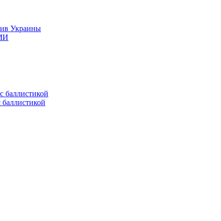
тив Украины
СМИ
с баллистикой