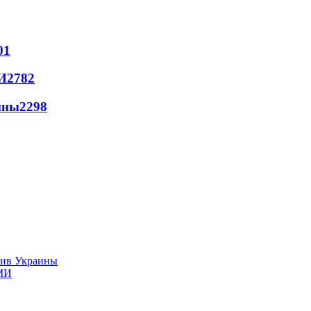
01
И
2782
йны
2298
тив Украины
СМИ