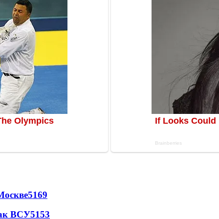
Москве
5169
так ВСУ
5153