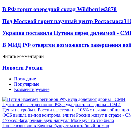
В РФ горит очередной склад Wildberries
3878
Под Москвой горит научный центр Роскосмоса
31
Украина поставила Путина перед дилеммой - СМ
В МИД РФ отвергли возможность завершения во
Читать комментарии
Новости России
Последние
Популярные
Комментируемые
Путин избегает регионов РФ, куда долетают дроны - СМИ
Цены на гробы в России взлетели на 105% с начала войны про
ФСБ вышла из-под контроля, элиты России живут в страхе - 
Сюжет
Загадочный звук напугал Москву: что это было
После взрывов в Брянске бушует масштабный пожар