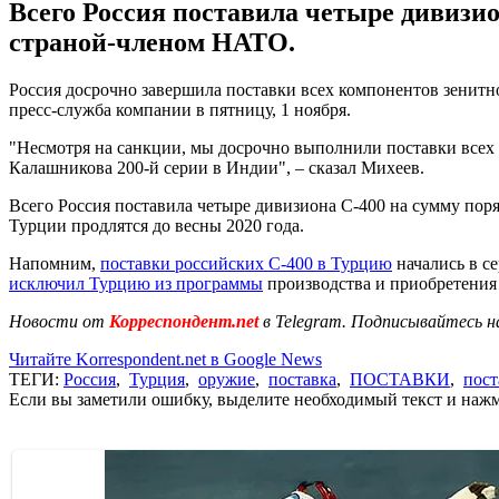
Всего Россия поставила четыре дивизи
страной-членом НАТО.
Россия досрочно завершила поставки всех компонентов зенитн
пресс-служба компании в пятницу, 1 ноября.
"Несмотря на санкции, мы досрочно выполнили поставки всех 
Калашникова 200-й серии в Индии", – сказал Михеев.
Всего Россия поставила четыре дивизиона С-400 на сумму пор
Турции продлятся до весны 2020 года.
Напомним,
поставки российских С-400 в Турцию
начались в с
исключил Турцию из программы
производства и приобретения 
Новости от
Корреспондент.net
в Telegram. Подписывайтесь н
Читайте Korrespondent.net в Google News
ТЕГИ:
Россия
,
Турция
,
оружие
,
поставка
,
ПОСТАВКИ
,
пост
Если вы заметили ошибку, выделите необходимый текст и нажми