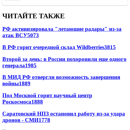
ЧИТАЙТЕ ТАКЖЕ
РФ активизировала "летающие радары" из-за
атак ВСУ
5073
В РФ горит очередной склад Wildberries
3815
Второй за день: в России похоронили еще одного
генерала
1985
В МИД РФ отвергли возможность завершения
войны
1889
Под Москвой горит научный центр
Роскосмоса
1888
Саратовский НПЗ остановил работу из-за удара
дронов - СМИ
1778