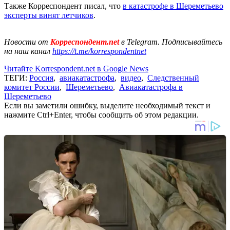
Также Корреспондент писал, что
в катастрофе в Шереметьево
эксперты винят летчиков
.
Новости от
Корреспондент.net
в Telegram. Подписывайтесь
на наш канал
https://t.me/korrespondentnet
Читайте Korrespondent.net в Google News
ТЕГИ:
Россия
,
авиакатастрофа
,
видео
,
Следственный
комитет России
,
Шереметьево
,
Авиакатастрофа в
Шереметьево
Если вы заметили ошибку, выделите необходимый текст и
нажмите Ctrl+Enter, чтобы сообщить об этом редакции.