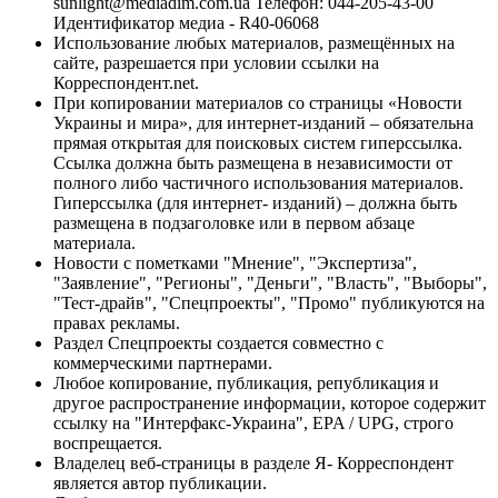
sunlight@mediadim.com.ua
Телефон: 044-205-43-00
Идентификатор медиа - R40-06068
Использование любых материалов, размещённых на
сайте, разрешается при условии ссылки на
Корреспондент.net.
При копировании материалов со страницы «Новости
Украины и мира», для интернет-изданий – обязательна
прямая открытая для поисковых систем гиперссылка.
Ссылка должна быть размещена в независимости от
полного либо частичного использования материалов.
Гиперссылка (для интернет- изданий) – должна быть
размещена в подзаголовке или в первом абзаце
материала.
Новости с пометками "Мнение", "Экспертиза",
"Заявление", "Регионы", "Деньги", "Власть", "Выборы",
"Тест-драйв", "Спецпроекты", "Промо" публикуются на
правах рекламы.
Раздел Спецпроекты создается совместно с
коммерческими партнерами.
Любое копирование, публикация, републикация и
другое распространение информации, которое содержит
ссылку на "Интерфакс-Украина", EPA / UPG, строго
воспрещается.
Владелец веб-страницы в разделе Я- Корреспондент
является автор публикации.