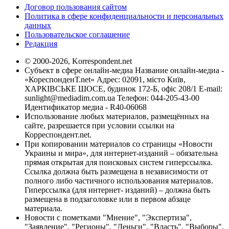
Договор пользования сайтом
Политика в сфере конфиденциальности и персональных
данных
Пользовательское соглашение
Редакция
© 2000-2026, Korrespondent.net
Субъект в сфере онлайн-медиа Название онлайн-медиа -
«КореспонденТ.net» Адрес: 02091, місто Київ,
ХАРКІВСЬКЕ ШОСЕ, будинок 172-Б, офіс 208/1 E-mail:
sunlight@mediadim.com.ua
Телефон: 044-205-43-00
Идентификатор медиа - R40-06068
Использование любых материалов, размещённых на
сайте, разрешается при условии ссылки на
Корреспондент.net.
При копировании материалов со страницы «Новости
Украины и мира», для интернет-изданий – обязательна
прямая открытая для поисковых систем гиперссылка.
Ссылка должна быть размещена в независимости от
полного либо частичного использования материалов.
Гиперссылка (для интернет- изданий) – должна быть
размещена в подзаголовке или в первом абзаце
материала.
Новости с пометками "Мнение", "Экспертиза",
"Заявление", "Регионы", "Деньги", "Власть", "Выборы",