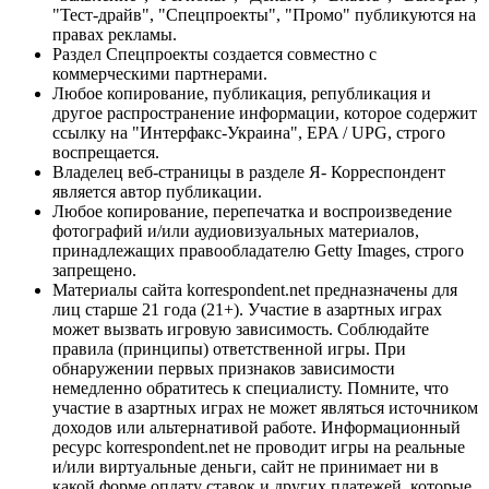
"Тест-драйв", "Спецпроекты", "Промо" публикуются на
правах рекламы.
Раздел Спецпроекты создается совместно с
коммерческими партнерами.
Любое копирование, публикация, републикация и
другое распространение информации, которое содержит
ссылку на "Интерфакс-Украина", EPA / UPG, строго
воспрещается.
Владелец веб-страницы в разделе Я- Корреспондент
является автор публикации.
Любое копирование, перепечатка и воспроизведение
фотографий и/или аудиовизуальных материалов,
принадлежащих правообладателю Getty Images, строго
запрещено.
Материалы сайта korrespondent.net предназначены для
лиц старше 21 года (21+). Участие в азартных играх
может вызвать игровую зависимость. Соблюдайте
правила (принципы) ответственной игры. При
обнаружении первых признаков зависимости
немедленно обратитесь к специалисту. Помните, что
участие в азартных играх не может являться источником
доходов или альтернативой работе. Информационный
ресурс korrespondent.net не проводит игры на реальные
и/или виртуальные деньги, сайт не принимает ни в
какой форме оплату ставок и других платежей, которые