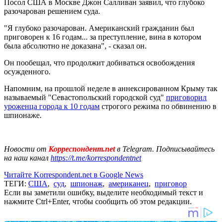
Посол США в Москве Джон Салливан заявил, что глубоко
разочарован решением суда.
"Я глубоко разочарован. Американский гражданин был
приговорен к 16 годам... за преступление, вина в котором
была абсолютно не доказана", - сказал он.
Он пообещал, что продолжит добиваться освобождения
осужденного.
Напомним, на прошлой неделе в аннексированном Крыму так
называемый "Севастопольский городской суд"
приговорил
уроженца города к 10 годам
строгого режима по обвинению в
шпионаже.
Новости от
Корреспондент.net
в Telegram. Подписывайтесь
на наш канал
https://t.me/korrespondentnet
Читайте Korrespondent.net в Google News
ТЕГИ:
США
,
суд
,
шпионаж
,
американец
,
приговор
Если вы заметили ошибку, выделите необходимый текст и
нажмите Ctrl+Enter, чтобы сообщить об этом редакции.