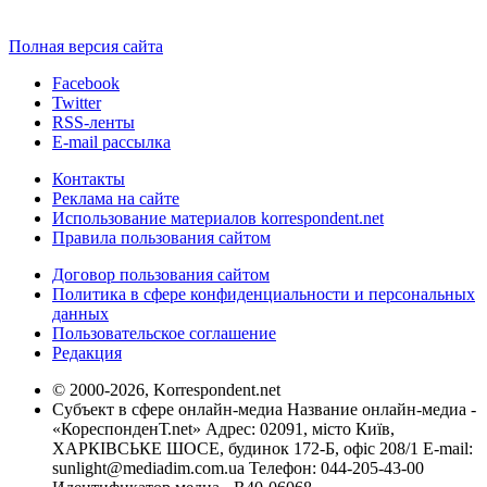
Полная версия сайта
Facebook
Twitter
RSS-ленты
E-mail рассылка
Контакты
Реклама на сайте
Использование материалов korrespondent.net
Правила пользования сайтом
Договор пользования сайтом
Политика в сфере конфиденциальности и персональных
данных
Пользовательское соглашение
Редакция
© 2000-2026, Korrespondent.net
Субъект в сфере онлайн-медиа Название онлайн-медиа -
«КореспонденТ.net» Адрес: 02091, місто Київ,
ХАРКІВСЬКЕ ШОСЕ, будинок 172-Б, офіс 208/1 E-mail:
sunlight@mediadim.com.ua
Телефон: 044-205-43-00