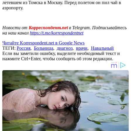
летевшем из Томска в Москву. Перед полетом он пил чай в
аэропорту.
Новости от
Корреспондент.net
в Telegram. Подписывайтесь
на наш канал
https://t.me/korrespondentnet
Читайте Korrespondent.net в Google News
ТЕГИ:
Россия
,
Больница
,
диагноз
,
врачи
,
Навальный
Если вы заметили ошибку, выделите необходимый текст и
нажмите Ctrl+Enter, чтобы сообщить об этом редакции.