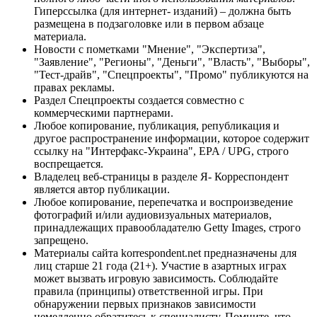
Гиперссылка (для интернет- изданий) – должна быть
размещена в подзаголовке или в первом абзаце
материала.
Новости с пометками "Мнение", "Экспертиза",
"Заявление", "Регионы", "Деньги", "Власть", "Выборы",
"Тест-драйв", "Спецпроекты", "Промо" публикуются на
правах рекламы.
Раздел Спецпроекты создается совместно с
коммерческими партнерами.
Любое копирование, публикация, републикация и
другое распространение информации, которое содержит
ссылку на "Интерфакс-Украина", EPA / UPG, строго
воспрещается.
Владелец веб-страницы в разделе Я- Корреспондент
является автор публикации.
Любое копирование, перепечатка и воспроизведение
фотографий и/или аудиовизуальных материалов,
принадлежащих правообладателю Getty Images, строго
запрещено.
Материалы сайта korrespondent.net предназначены для
лиц старше 21 года (21+). Участие в азартных играх
может вызвать игровую зависимость. Соблюдайте
правила (принципы) ответственной игры. При
обнаружении первых признаков зависимости
немедленно обратитесь к специалисту. Помните, что