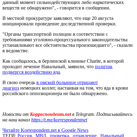
данный момент сильнодействующих либо наркотических
веществ не обнаружено", - говорится в сообщении.
В местной прокуратуре заявляют, что еще 20 августа
инициировали проведение доследственной проверки.
"Органы транспортной полиции в соответствии с
требованиями уголовно-процессуального законодательства
устанавливают все обстоятельства произошедшего", - сказали
в ведомстве.
Как сообщалось, в берлинской клинике Сharite, в которой
проходит лечение Навальный, заявили, что
политик
подвергся воздействию яда
.
В свою очередь
в омской больнице отрицают
диагноз
немецких коллег, настаивая на том, что яда в крови
российского оппозиционера не было обнаружено.
Новости от
Корреспондент.net
в Telegram. Подписывайтесь
на наш канал
https://t.me/korrespondentnet
Читайте Korrespondent.net в Google News
ТЕГИ:
Россия
,
МВД
,
проверка
,
отравление
,
Навальный