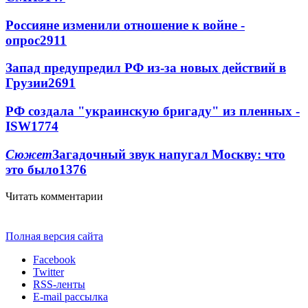
Россияне изменили отношение к войне -
опрос
2911
Запад предупредил РФ из-за новых действий в
Грузии
2691
РФ создала "украинскую бригаду" из пленных -
ISW
1774
Сюжет
Загадочный звук напугал Москву: что
это было
1376
Читать комментарии
Полная версия сайта
Facebook
Twitter
RSS-ленты
E-mail рассылка