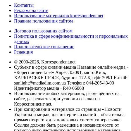
Контакты
Реклама на сайте
Использование материалов korrespondent.net
Правила пользования сайтом
Договор пользования сайтом
Политика в сфере конфиденциальности и персональных
данных
Пользовательское соглашение
Редакция
© 2000-2026, Korrespondent.net
Субъект в сфере онлайн-медиа Название онлайн-медиа -
«КореспонденТ.net» Адрес: 02091, місто Київ,
ХАРКІВСЬКЕ ШОСЕ, будинок 172-Б, офіс 208/1 E-mail:
sunlight@mediadim.com.ua
Телефон: 044-205-43-00
Идентификатор медиа - R40-06068
Использование любых материалов, размещённых на
сайте, разрешается при условии ссылки на
Корреспондент.net.
При копировании материалов со страницы «Новости
Украины и мира», для интернет-изданий – обязательна
прямая открытая для поисковых систем гиперссылка.
Ссылка должна быть размещена в независимости от
полного либо частичного использования материалов.