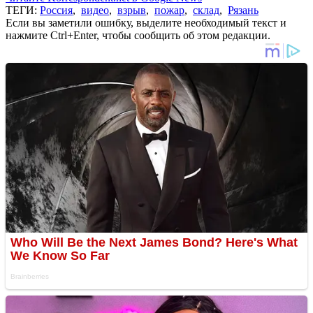
ТЕГИ:
Россия
,
видео
,
взрыв
,
пожар
,
склад
,
Рязань
Если вы заметили ошибку, выделите необходимый текст и
нажмите Ctrl+Enter, чтобы сообщить об этом редакции.