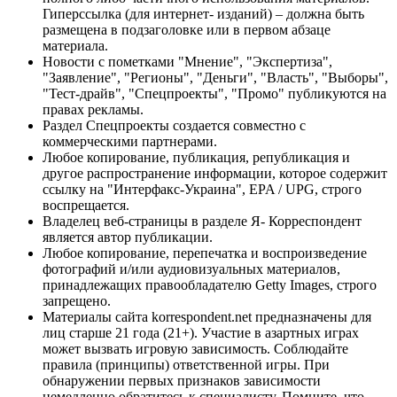
Гиперссылка (для интернет- изданий) – должна быть
размещена в подзаголовке или в первом абзаце
материала.
Новости с пометками "Мнение", "Экспертиза",
"Заявление", "Регионы", "Деньги", "Власть", "Выборы",
"Тест-драйв", "Спецпроекты", "Промо" публикуются на
правах рекламы.
Раздел Спецпроекты создается совместно с
коммерческими партнерами.
Любое копирование, публикация, републикация и
другое распространение информации, которое содержит
ссылку на "Интерфакс-Украина", EPA / UPG, строго
воспрещается.
Владелец веб-страницы в разделе Я- Корреспондент
является автор публикации.
Любое копирование, перепечатка и воспроизведение
фотографий и/или аудиовизуальных материалов,
принадлежащих правообладателю Getty Images, строго
запрещено.
Материалы сайта korrespondent.net предназначены для
лиц старше 21 года (21+). Участие в азартных играх
может вызвать игровую зависимость. Соблюдайте
правила (принципы) ответственной игры. При
обнаружении первых признаков зависимости
немедленно обратитесь к специалисту. Помните, что