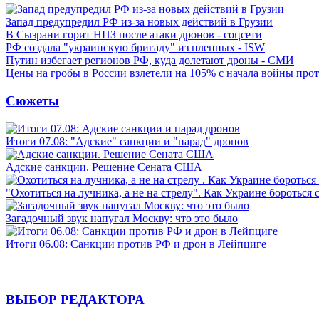
Запад предупредил РФ из-за новых действий в Грузии
В Сызрани горит НПЗ после атаки дронов - соцсети
РФ создала "украинскую бригаду" из пленных - ISW
Путин избегает регионов РФ, куда долетают дроны - СМИ
Цены на гробы в России взлетели на 105% с начала войны про
Сюжеты
Итоги 07.08: "Адские" санкции и "парад" дронов
Адские санкции. Решение Сената США
"Охотиться на лучника, а не на стрелу". Как Украине бороться 
Загадочный звук напугал Москву: что это было
Итоги 06.08: Санкции против РФ и дрон в Лейпциге
ВЫБОР РЕДАКТОРА