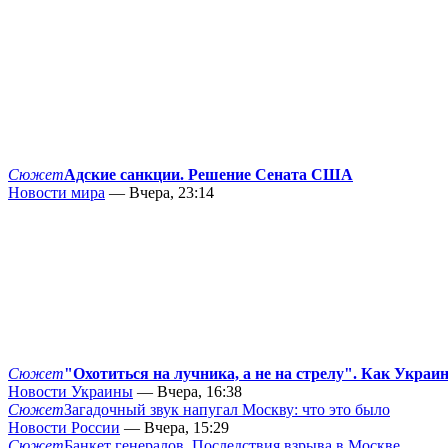
Сюжет
Адские санкции. Решение Сената США
Новости мира
— Вчера, 23:14
Сюжет
"Охотиться на лучника, а не на стрелу". Как Украи
Новости Украины
— Вчера, 16:38
Сюжет
Загадочный звук напугал Москву: что это было
Новости России
— Вчера, 15:29
Сюжет
Банкет генералов. Последствия взрыва в Москве