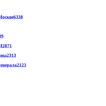
Москве
6338
39
И
2871
йны
2313
генерала
2123