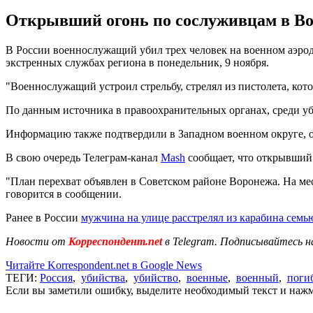
Открывший огонь по сослуживцам в Во
В России военнослужащий убил трех человек на военном аэро
экстренных службах региона в понедельник, 9 ноября.
"Военнослужащий устроил стрельбу, стрелял из пистолета, кото
По данным источника в правоохранительных органах, среди уб
Информацию также подтвердили в Западном военном округе, о
В свою очередь Телеграм-канал
Mash
сообщает, что открывший
"План перехват объявлен в Советском районе Воронежа. На ме
говорится в сообщении.
Ранее в России
мужчина на улице расстрелял из карабина семь
Новости от
Корреспондент.net
в Telegram. Подписывайтесь н
Читайте Korrespondent.net в Google News
ТЕГИ:
Россия
,
убийства
,
убийство
,
военные
,
военный
,
поги
Если вы заметили ошибку, выделите необходимый текст и нажми