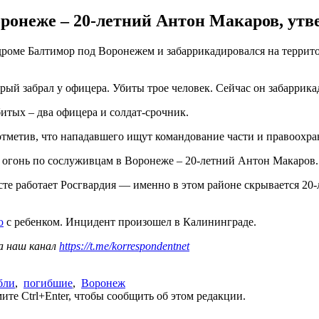
ронеже – 20-летний Антон Макаров, утв
дроме Балтимор под Воронежем и забаррикадировался на террит
рый забрал у офицера. Убиты трое человек. Сейчас он забаррикад
итых – два офицера и солдат-срочник.
тметив, что нападавшего ищут командование части и правоохра
 огонь по сослуживцам в Воронеже – 20-летний Антон Макаров.
сте работает Росгвардия — именно в этом районе скрывается 20
ю
с ребенком. Инцидент произошел в Калининграде.
а наш канал
https://t.me/korrespondentnet
бли
,
погибшие
,
Воронеж
те Ctrl+Enter, чтобы сообщить об этом редакции.