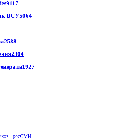
ies
9117
так ВСУ
5064
ла
2588
ения
2304
генерала
1927
ников - росСМИ