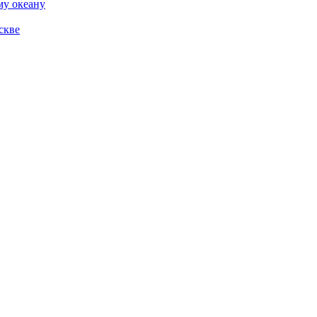
му океану
скве