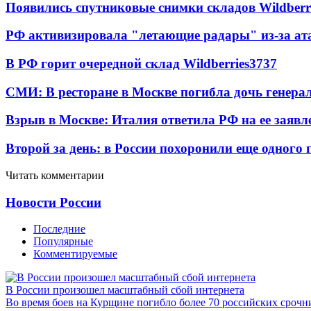
Появились спутниковые снимки складов Wildberr
РФ активизировала "летающие радары" из-за а
В РФ горит очередной склад Wildberries
3737
СМИ: В ресторане в Москве погибла дочь генера
Взрыв в Москве: Италия ответила РФ на ее заявл
Второй за день: в России похоронили еще одного 
Читать комментарии
Новости России
Последние
Популярные
Комментируемые
В России произошел масштабный сбой интернета
Во время боев на Курщине погибло более 70 российских сроч