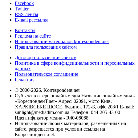
Facebook
Twitter
RSS-ленты
E-mail рассылка
Контакты
Реклама на сайте
Использование материалов korrespondent.net
Правила пользования сайтом
Договор пользования сайтом
Политика в сфере конфиденциальности и персональных
данных
Пользовательское соглашение
Редакция
© 2000-2026, Korrespondent.net
Субъект в сфере онлайн-медиа Название онлайн-медиа -
«КореспонденТ.net» Адрес: 02091, місто Київ,
ХАРКІВСЬКЕ ШОСЕ, будинок 172-Б, офіс 208/1 E-mail:
sunlight@mediadim.com.ua
Телефон: 044-205-43-00
Идентификатор медиа - R40-06068
Использование любых материалов, размещённых на
сайте, разрешается при условии ссылки на
Корреспондент.net.