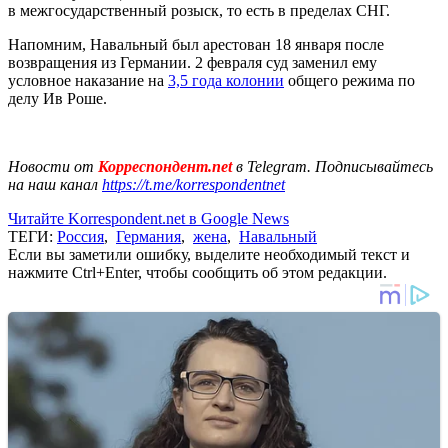
в межгосударственный розыск, то есть в пределах СНГ.
Напомним, Навальный был арестован 18 января после
возвращения из Германии. 2 февраля суд заменил ему
условное наказание на
3,5 года колонии
общего режима по
делу Ив Роше.
Новости от
Корреспондент.net
в Telegram. Подписывайтесь
на наш канал
https://t.me/korrespondentnet
Читайте Korrespondent.net в Google News
ТЕГИ:
Россия
,
Германия
,
жена
,
Навальный
Если вы заметили ошибку, выделите необходимый текст и
нажмите Ctrl+Enter, чтобы сообщить об этом редакции.