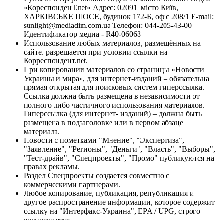
«КореспонденТ.net» Адрес: 02091, місто Київ,
ХАРКІВСЬКЕ ШОСЕ, будинок 172-Б, офіс 208/1 E-mail:
sunlight@mediadim.com.ua
Телефон: 044-205-43-00
Идентификатор медиа - R40-06068
Использование любых материалов, размещённых на
сайте, разрешается при условии ссылки на
Корреспондент.net.
При копировании материалов со страницы «Новости
Украины и мира», для интернет-изданий – обязательна
прямая открытая для поисковых систем гиперссылка.
Ссылка должна быть размещена в независимости от
полного либо частичного использования материалов.
Гиперссылка (для интернет- изданий) – должна быть
размещена в подзаголовке или в первом абзаце
материала.
Новости с пометками "Мнение", "Экспертиза",
"Заявление", "Регионы", "Деньги", "Власть", "Выборы",
"Тест-драйв", "Спецпроекты", "Промо" публикуются на
правах рекламы.
Раздел Спецпроекты создается совместно с
коммерческими партнерами.
Любое копирование, публикация, републикация и
другое распространение информации, которое содержит
ссылку на "Интерфакс-Украина", EPA / UPG, строго
воспрещается.