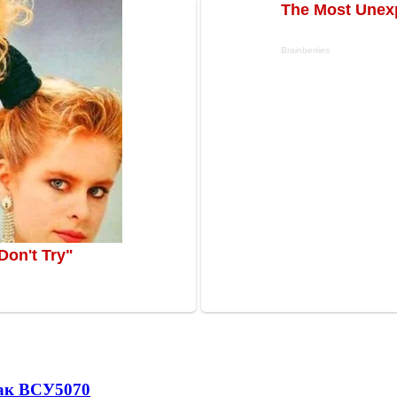
так ВСУ
5070