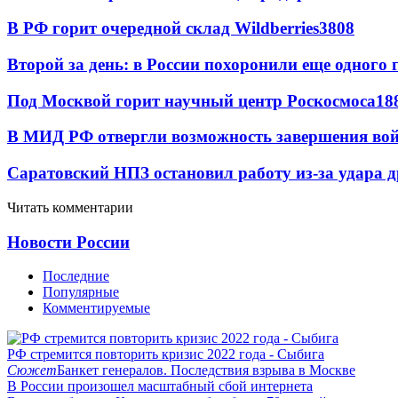
В РФ горит очередной склад Wildberries
3808
Второй за день: в России похоронили еще одного 
Под Москвой горит научный центр Роскосмоса
18
В МИД РФ отвергли возможность завершения во
Саратовский НПЗ остановил работу из-за удара 
Читать комментарии
Новости России
Последние
Популярные
Комментируемые
РФ стремится повторить кризис 2022 года - Сыбига
Сюжет
Банкет генералов. Последствия взрыва в Москве
В России произошел масштабный сбой интернета