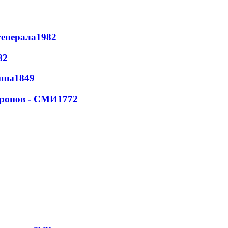
генерала
1982
82
йны
1849
дронов - СМИ
1772