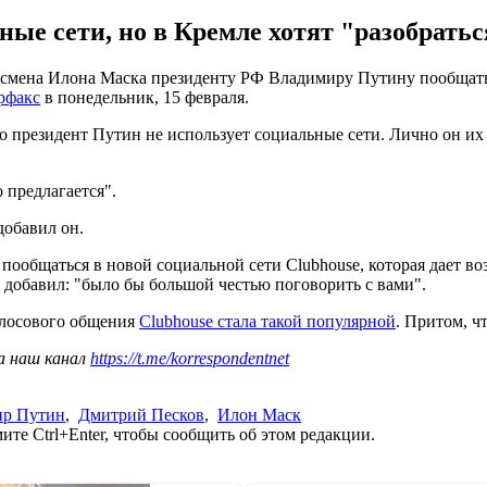
ные сети, но в Кремле хотят "разобрать
смена Илона Маска президенту РФ Владимиру Путину пообщаться 
рфакс
в понедельник, 15 февраля.
о президент Путин не использует социальные сети. Лично он их н
о предлагается".
добавил он.
пообщаться в новой социальной сети Clubhouse, которая дает 
 добавил: "было бы большой честью поговорить с вами".
олосового общения
Clubhouse стала такой популярной
. Притом, ч
а наш канал
https://t.me/korrespondentnet
ир Путин
,
Дмитрий Песков
,
Илон Маск
те Ctrl+Enter, чтобы сообщить об этом редакции.