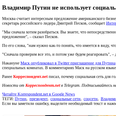
Владимир Путин не использует социаль
Москва считает интересным предложение американского бизне
секретарь российского лидера Дмитрий Песков, сообщает
Инте
"Мы сначала хотим разобраться. Вы знаете, что непосредственн
предложение", – сказал Песков.
По его слова, "нам нужно как-то понять, что имеется в виду, чт
"Сначала проверим все это, и потом уже будем реагировать", – 
Накануне
Маск опубликовал в Twitter приглашение для Путина
специальных комнатах. В комментариях Маск на русском языке
Ранее
Корреспондент.net
писал, почему социальная сеть для г
Новости от
Корреспондент.net
в Telegram. Подписывайтесь н
Читайте Korrespondent.net в Google News
ТЕГИ:
Путин
,
президент
,
социальные сети
,
соцсети
,
Владим
Если вы заметили ошибку, выделите необходимый текст и нажми