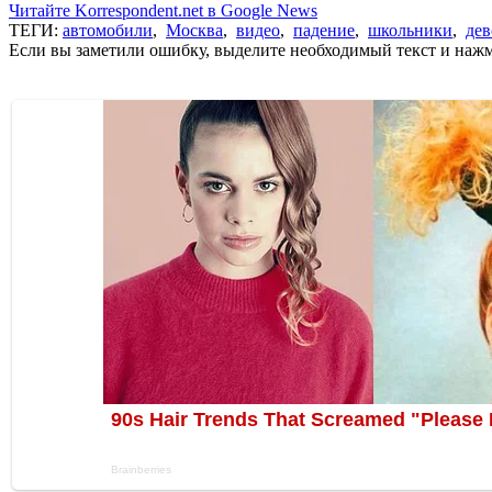
Читайте Korrespondent.net в Google News
ТЕГИ:
автомобили
,
Москва
,
видео
,
падение
,
школьники
,
дев
Если вы заметили ошибку, выделите необходимый текст и нажми