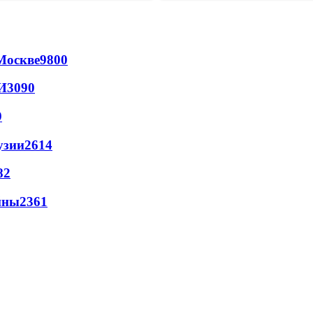
Москве
9800
И
3090
9
узии
2614
82
йны
2361