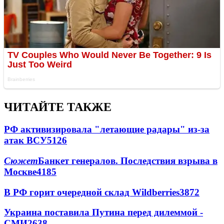
ЧИТАЙТЕ ТАКЖЕ
РФ активизировала "летающие радары" из-за
атак ВСУ
5126
Сюжет
Банкет генералов. Последствия взрыва в
Москве
4185
В РФ горит очередной склад Wildberries
3872
Украина поставила Путина перед дилеммой -
СМИ
2638