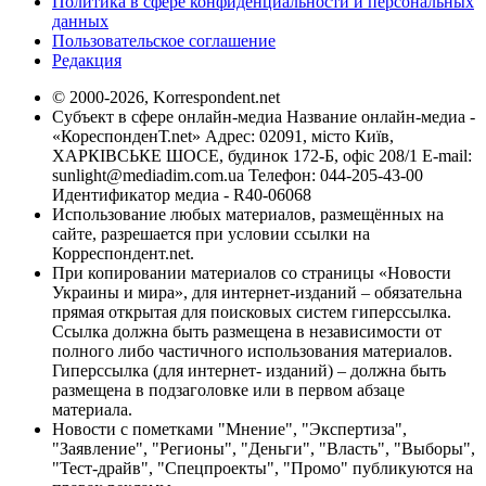
Политика в сфере конфиденциальности и персональных
данных
Пользовательское соглашение
Редакция
© 2000-2026, Korrespondent.net
Субъект в сфере онлайн-медиа Название онлайн-медиа -
«КореспонденТ.net» Адрес: 02091, місто Київ,
ХАРКІВСЬКЕ ШОСЕ, будинок 172-Б, офіс 208/1 E-mail:
sunlight@mediadim.com.ua
Телефон: 044-205-43-00
Идентификатор медиа - R40-06068
Использование любых материалов, размещённых на
сайте, разрешается при условии ссылки на
Корреспондент.net.
При копировании материалов со страницы «Новости
Украины и мира», для интернет-изданий – обязательна
прямая открытая для поисковых систем гиперссылка.
Ссылка должна быть размещена в независимости от
полного либо частичного использования материалов.
Гиперссылка (для интернет- изданий) – должна быть
размещена в подзаголовке или в первом абзаце
материала.
Новости с пометками "Мнение", "Экспертиза",
"Заявление", "Регионы", "Деньги", "Власть", "Выборы",
"Тест-драйв", "Спецпроекты", "Промо" публикуются на