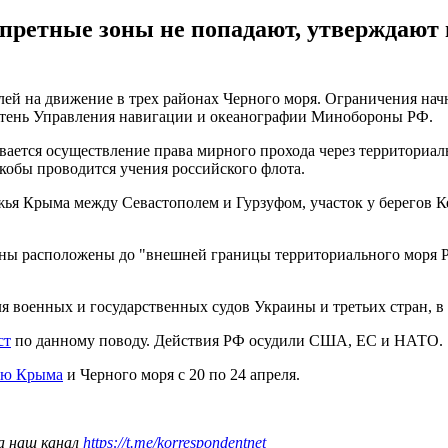
запретные зоны не попадают, утверждают
ей на движение в трех районах Черного моря. Ограничения начну
етень Управления навигации и океанографии Минобороны РФ.
вливается осуществление права мирного прохода через территор
якобы проводится учения российского флота.
жья Крыма между Севастополем и Гурзуфом, участок у берегов К
оны расположены до "внешней границы территориального моря 
ля военных и государственных судов Украины и третьих стран, 
ст
по данному поводу. Действия РФ осудили США, ЕС и НАТО.
тью Крыма
и Черного моря с 20 по 24 апреля.
а наш канал
https://t.me/korrespondentnet