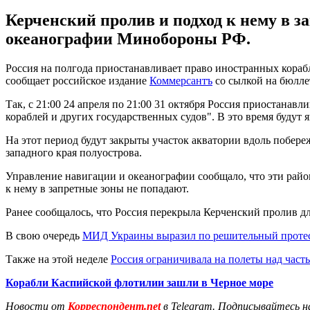
Керченский пролив и подход к нему в 
океанографии Минобороны РФ.
Россия на полгода приостанавливает право иностранных корабл
сообщает российское издание
Коммерсантъ
со сылкой на бюлл
Так, с 21:00 24 апреля по 21:00 31 октября Россия приостана
кораблей и других государственных судов". В это время будут 
На этот период будут закрыты участок акватории вдоль побере
западного края полуострова.
Управление навигации и океанографии сообщало, что эти рай
к нему в запретные зоны не попадают.
Ранее сообщалось, что Россия перекрыла Керченский пролив д
В свою очередь
МИД Украины выразил по решительный проте
Также на этой неделе
Россия ограничивала на полеты над час
Корабли Каспийской флотилии зашли в Черное море
Новости от
Корреспондент.net
в Telegram. Подписывайтесь н