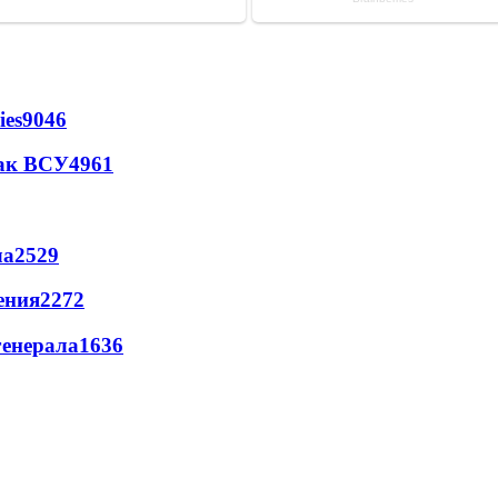
ies
9046
так ВСУ
4961
ла
2529
ения
2272
генерала
1636