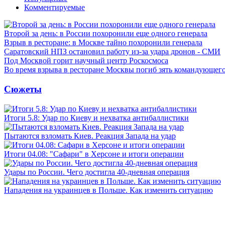
Комментируемые
Второй за день: в России похоронили еще одного генерала
Взрыв в ресторане: в Москве тайно похоронили генерала
Саратовский НПЗ остановил работу из-за удара дронов - СМИ
Под Москвой горит научный центр Роскосмоса
Во время взрыва в ресторане Москвы погиб зять командующе
Сюжеты
Итоги 5.8: Удар по Киеву и нехватка антибаллистики
Пытаются взломать Киев. Реакция Запада на удар
Итоги 04.08: "Сафари" в Херсоне и итоги операции
Удары по России. Чего достигла 40-дневная операция
Нападения на украинцев в Польше. Как изменить ситуацию