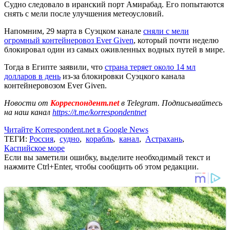
Судно следовало в иранский порт Амирабад. Его попытаются
снять с мели после улучшения метеоусловий.
Напомним, 29 марта в Суэцком канале
сняли с мели
огромный контейнеровоз Ever Given
, который почти неделю
блокировал один из самых оживленных водных путей в мире.
Тогда в Египте заявили, что
страна теряет около 14 мл
долларов в день
из-за блокировки Суэцкого канала
контейнеровозом Ever Given.
Новости от
Корреспондент.net
в Telegram. Подписывайтесь
на наш канал
https://t.me/korrespondentnet
Читайте Korrespondent.net в Google News
ТЕГИ:
Россия
,
судно
,
корабль
,
канал
,
Астрахань
,
Каспийское море
Если вы заметили ошибку, выделите необходимый текст и
нажмите Ctrl+Enter, чтобы сообщить об этом редакции.