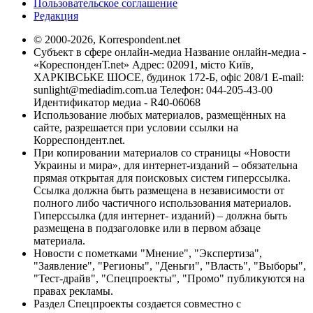
Пользовательское соглашение
Редакция
© 2000-2026, Korrespondent.net
Субъект в сфере онлайн-медиа Название онлайн-медиа -
«КореспонденТ.net» Адрес: 02091, місто Київ,
ХАРКІВСЬКЕ ШОСЕ, будинок 172-Б, офіс 208/1 E-mail:
sunlight@mediadim.com.ua
Телефон: 044-205-43-00
Идентификатор медиа - R40-06068
Использование любых материалов, размещённых на
сайте, разрешается при условии ссылки на
Корреспондент.net.
При копировании материалов со страницы «Новости
Украины и мира», для интернет-изданий – обязательна
прямая открытая для поисковых систем гиперссылка.
Ссылка должна быть размещена в независимости от
полного либо частичного использования материалов.
Гиперссылка (для интернет- изданий) – должна быть
размещена в подзаголовке или в первом абзаце
материала.
Новости с пометками "Мнение", "Экспертиза",
"Заявление", "Регионы", "Деньги", "Власть", "Выборы",
"Тест-драйв", "Спецпроекты", "Промо" публикуются на
правах рекламы.
Раздел Спецпроекты создается совместно с