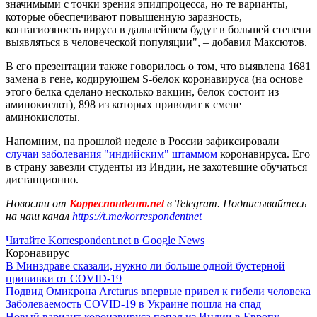
значимыми с точки зрения эпидпроцесса, но те варианты,
которые обеспечивают повышенную заразность,
контагиозность вируса в дальнейшем будут в большей степени
выявляться в человеческой популяции", – добавил Максютов.
В его презентации также говорилось о том, что выявлена 1681
замена в гене, кодирующем S-белок коронавируса (на основе
этого белка сделано несколько вакцин, белок состоит из
аминокислот), 898 из которых приводит к смене
аминокислоты.
Напомним, на прошлой неделе в России зафиксировали
случаи заболевания "индийским" штаммом
коронавируса. Его
в страну завезли студенты из Индии, не захотевшие обучаться
дистанционно.
Новости от
Корреспондент.net
в Telegram. Подписывайтесь
на наш канал
https://t.me/korrespondentnet
Читайте Korrespondent.net в Google News
Коронавирус
В Минздраве сказали, нужно ли больше одной бустерной
прививки от COVID-19
Подвид Омикрона Arcturus впервые привел к гибели человека
Заболеваемость COVID-19 в Украине пошла на спад
Новый вариант коронавируса попал из Индии в Европу