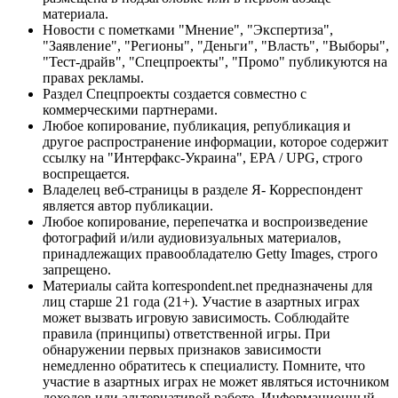
материала.
Новости с пометками "Мнение", "Экспертиза",
"Заявление", "Регионы", "Деньги", "Власть", "Выборы",
"Тест-драйв", "Спецпроекты", "Промо" публикуются на
правах рекламы.
Раздел Спецпроекты создается совместно с
коммерческими партнерами.
Любое копирование, публикация, републикация и
другое распространение информации, которое содержит
ссылку на "Интерфакс-Украина", EPA / UPG, строго
воспрещается.
Владелец веб-страницы в разделе Я- Корреспондент
является автор публикации.
Любое копирование, перепечатка и воспроизведение
фотографий и/или аудиовизуальных материалов,
принадлежащих правообладателю Getty Images, строго
запрещено.
Материалы сайта korrespondent.net предназначены для
лиц старше 21 года (21+). Участие в азартных играх
может вызвать игровую зависимость. Соблюдайте
правила (принципы) ответственной игры. При
обнаружении первых признаков зависимости
немедленно обратитесь к специалисту. Помните, что
участие в азартных играх не может являться источником
доходов или альтернативой работе. Информационный