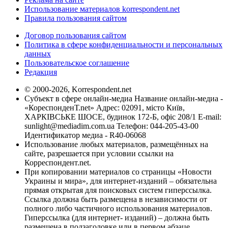
Использование материалов korrespondent.net
Правила пользования сайтом
Договор пользования сайтом
Политика в сфере конфиденциальности и персональных
данных
Пользовательское соглашение
Редакция
© 2000-2026, Korrespondent.net
Субъект в сфере онлайн-медиа Название онлайн-медиа -
«КореспонденТ.net» Адрес: 02091, місто Київ,
ХАРКІВСЬКЕ ШОСЕ, будинок 172-Б, офіс 208/1 E-mail:
sunlight@mediadim.com.ua
Телефон: 044-205-43-00
Идентификатор медиа - R40-06068
Использование любых материалов, размещённых на
сайте, разрешается при условии ссылки на
Корреспондент.net.
При копировании материалов со страницы «Новости
Украины и мира», для интернет-изданий – обязательна
прямая открытая для поисковых систем гиперссылка.
Ссылка должна быть размещена в независимости от
полного либо частичного использования материалов.
Гиперссылка (для интернет- изданий) – должна быть
размещена в подзаголовке или в первом абзаце