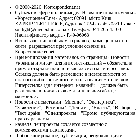
© 2000-2026, Korrespondent.net
Субъект в сфере онлайн-медиа Название онлайн-медиа -
«КореспонденТ.net» Адрес: 02091, місто Київ,
ХАРКІВСЬКЕ ШОСЕ, будинок 172-Б, офіс 208/1 E-mail:
sunlight@mediadim.com.ua
Телефон: 044-205-43-00
Идентификатор медиа - R40-06068
Использование любых материалов, размещённых на
сайте, разрешается при условии ссылки на
Корреспондент.net.
При копировании материалов со страницы «Новости
Украины и мира», для интернет-изданий – обязательна
прямая открытая для поисковых систем гиперссылка.
Ссылка должна быть размещена в независимости от
полного либо частичного использования материалов.
Гиперссылка (для интернет- изданий) – должна быть
размещена в подзаголовке или в первом абзаце
материала.
Новости с пометками "Мнение", "Экспертиза",
"Заявление", "Регионы", "Деньги", "Власть", "Выборы",
"Тест-драйв", "Спецпроекты", "Промо" публикуются на
правах рекламы.
Раздел Спецпроекты создается совместно с
коммерческими партнерами.
Любое копирование, публикация, републикация и