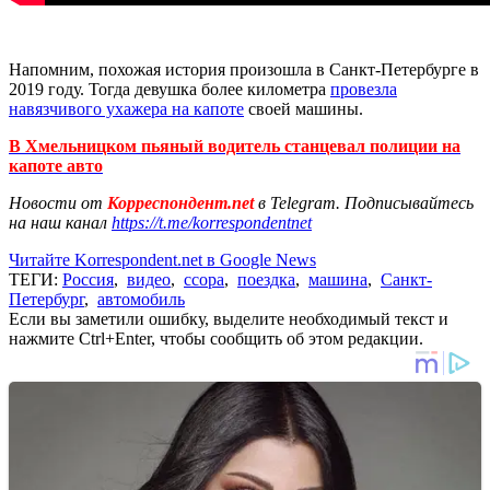
Напомним, похожая история произошла в Санкт-Петербурге в
2019 году. Тогда девушка более километра
провезла
навязчивого ухажера на капоте
своей машины.
В Хмельницком пьяный водитель станцевал полиции на
капоте авто
Новости от
Корреспондент.net
в Telegram. Подписывайтесь
на наш канал
https://t.me/korrespondentnet
Читайте Korrespondent.net в Google News
ТЕГИ:
Россия
,
видео
,
ссора
,
поездка
,
машина
,
Санкт-
Петербург
,
автомобиль
Если вы заметили ошибку, выделите необходимый текст и
нажмите Ctrl+Enter, чтобы сообщить об этом редакции.