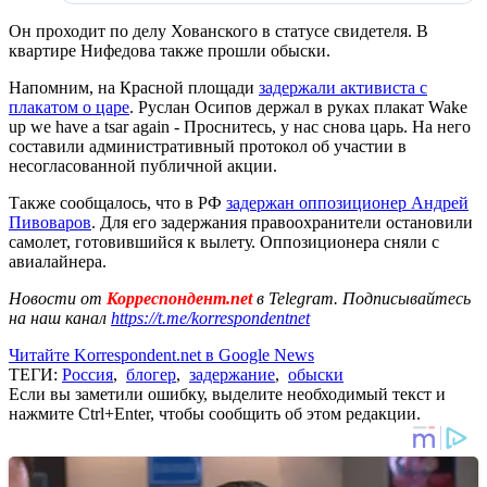
Он проходит по делу Хованского в статусе свидетеля. В
квартире Нифедова также прошли обыски.
Напомним, на Красной площади
задержали активиста с
плакатом о царе
. Руслан Осипов держал в руках плакат Wake
up we have a tsar again - Проснитесь, у нас снова царь. На него
составили административный протокол об участии в
несогласованной публичной акции.
Также сообщалось, что в РФ
задержан оппозиционер Андрей
Пивоваров
. Для его задержания правоохранители остановили
самолет, готовившийся к вылету. Оппозиционера сняли с
авиалайнера.
Новости от
Корреспондент.net
в Telegram. Подписывайтесь
на наш канал
https://t.me/korrespondentnet
Читайте Korrespondent.net в Google News
ТЕГИ:
Россия
,
блогер
,
задержание
,
обыски
Если вы заметили ошибку, выделите необходимый текст и
нажмите Ctrl+Enter, чтобы сообщить об этом редакции.