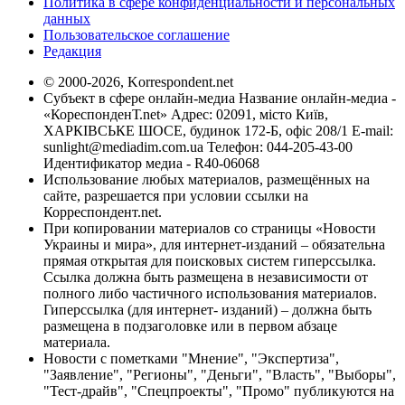
Политика в сфере конфиденциальности и персональных
данных
Пользовательское соглашение
Редакция
© 2000-2026, Korrespondent.net
Субъект в сфере онлайн-медиа Название онлайн-медиа -
«КореспонденТ.net» Адрес: 02091, місто Київ,
ХАРКІВСЬКЕ ШОСЕ, будинок 172-Б, офіс 208/1 E-mail:
sunlight@mediadim.com.ua
Телефон: 044-205-43-00
Идентификатор медиа - R40-06068
Использование любых материалов, размещённых на
сайте, разрешается при условии ссылки на
Корреспондент.net.
При копировании материалов со страницы «Новости
Украины и мира», для интернет-изданий – обязательна
прямая открытая для поисковых систем гиперссылка.
Ссылка должна быть размещена в независимости от
полного либо частичного использования материалов.
Гиперссылка (для интернет- изданий) – должна быть
размещена в подзаголовке или в первом абзаце
материала.
Новости с пометками "Мнение", "Экспертиза",
"Заявление", "Регионы", "Деньги", "Власть", "Выборы",
"Тест-драйв", "Спецпроекты", "Промо" публикуются на