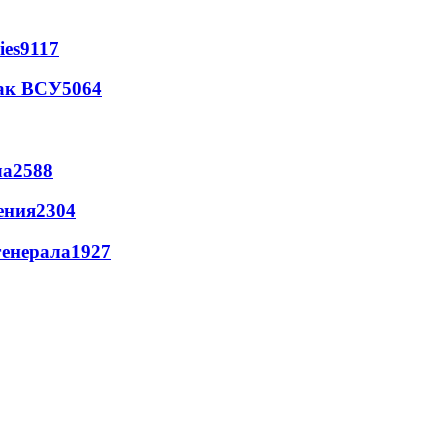
ies
9117
так ВСУ
5064
ла
2588
ения
2304
генерала
1927