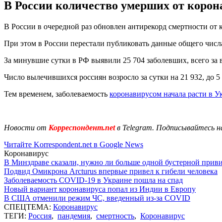
В России количество умерших от корона
В России в очередной раз обновлен антирекорд смертности от к
При этом в России перестали публиковать данные общего числ
За минувшие сутки в РФ выявили 25 704 заболевших, всего за 
Число вылечившихся россиян возросло за сутки на 21 932, до 5
Тем временем, заболеваемость
коронавирусом начала расти в У
Новости от
Корреспондент.net
в Telegram. Подписывайтесь н
Читайте Korrespondent.net в Google News
Коронавирус
В Минздраве сказали, нужно ли больше одной бустерной прив
Подвид Омикрона Arcturus впервые привел к гибели человека
Заболеваемость COVID-19 в Украине пошла на спад
Новый вариант коронавируса попал из Индии в Европу
В США отменили режим ЧС, введенный из-за COVID
СПЕЦТЕМА:
Коронавирус
ТЕГИ:
Россия
,
пандемия
,
смертность
,
Коронавирус