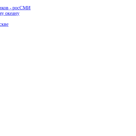
ников - росСМИ
му океану
скве