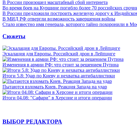
В России произошел масштабный сбой интернета
Во время боев на Курщине погибло более 70 российских сроч
В России предложили построить железную дорогу к Индийско
В МИД РФ отвергли возможность завершения войны
Стало известно имя генерала, которого тайно похоронили в Мо
Сюжеты
Эскалация для Европы. Российский дрон в Лейпциге
Изменения в армии РФ: что стоит за решением Путина
Итоги 5.8: Удар по Киеву и нехватка антибаллистики
Пытаются взломать Киев. Реакция Запада на удар
Итоги 04.08: "Сафари" в Херсоне и итоги операции
ВЫБОР РЕДАКТОРА