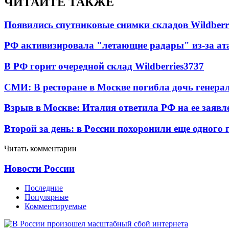
ЧИТАЙТЕ ТАКЖЕ
Появились спутниковые снимки складов Wildberr
РФ активизировала "летающие радары" из-за а
В РФ горит очередной склад Wildberries
3737
СМИ: В ресторане в Москве погибла дочь генера
Взрыв в Москве: Италия ответила РФ на ее заявл
Второй за день: в России похоронили еще одного 
Читать комментарии
Новости России
Последние
Популярные
Комментируемые