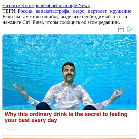
Читайте Korrespondent.net в Google News
ТЕГИ:
Россия
,
авиакатастрофа
,
озеро
,
вертолет
,
крушение
Если вы заметили ошибку, выделите необходимый текст и
нажмите Ctrl+Enter, чтобы сообщить об этом редакции.