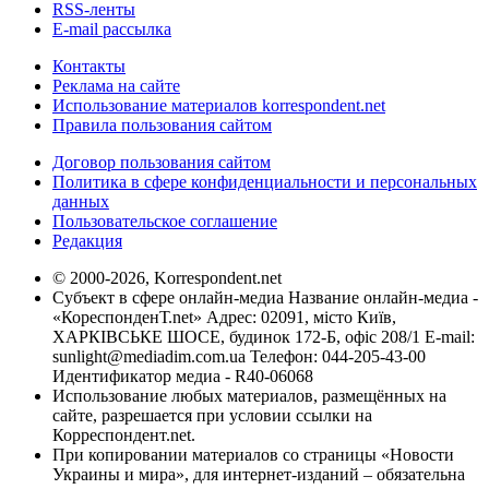
RSS-ленты
E-mail рассылка
Контакты
Реклама на сайте
Использование материалов korrespondent.net
Правила пользования сайтом
Договор пользования сайтом
Политика в сфере конфиденциальности и персональных
данных
Пользовательское соглашение
Редакция
© 2000-2026, Korrespondent.net
Субъект в сфере онлайн-медиа Название онлайн-медиа -
«КореспонденТ.net» Адрес: 02091, місто Київ,
ХАРКІВСЬКЕ ШОСЕ, будинок 172-Б, офіс 208/1 E-mail:
sunlight@mediadim.com.ua
Телефон: 044-205-43-00
Идентификатор медиа - R40-06068
Использование любых материалов, размещённых на
сайте, разрешается при условии ссылки на
Корреспондент.net.
При копировании материалов со страницы «Новости
Украины и мира», для интернет-изданий – обязательна