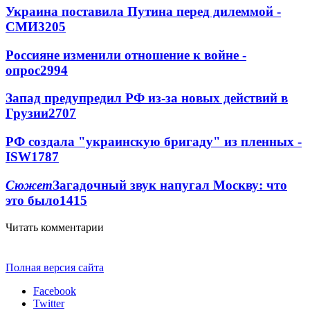
Украина поставила Путина перед дилеммой -
СМИ
3205
Россияне изменили отношение к войне -
опрос
2994
Запад предупредил РФ из-за новых действий в
Грузии
2707
РФ создала "украинскую бригаду" из пленных -
ISW
1787
Сюжет
Загадочный звук напугал Москву: что
это было
1415
Читать комментарии
Полная версия сайта
Facebook
Twitter