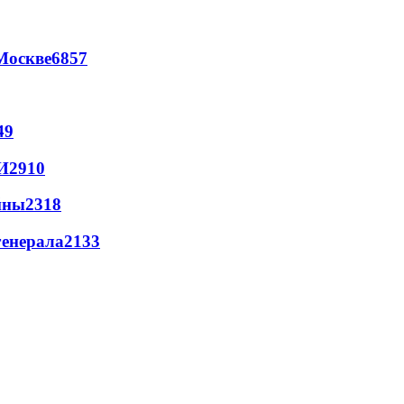
Москве
6857
49
И
2910
йны
2318
генерала
2133