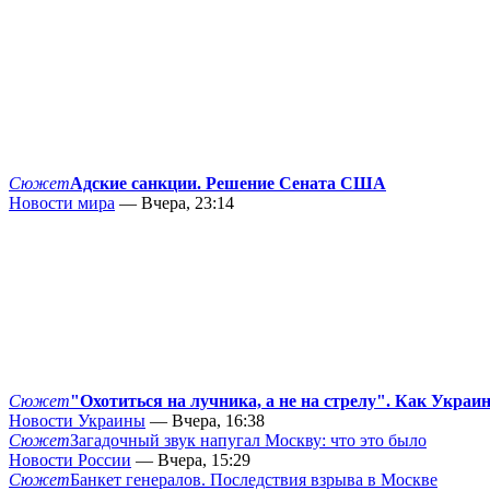
Сюжет
Адские санкции. Решение Сената США
Новости мира
— Вчера, 23:14
Сюжет
"Охотиться на лучника, а не на стрелу". Как Украи
Новости Украины
— Вчера, 16:38
Сюжет
Загадочный звук напугал Москву: что это было
Новости России
— Вчера, 15:29
Сюжет
Банкет генералов. Последствия взрыва в Москве