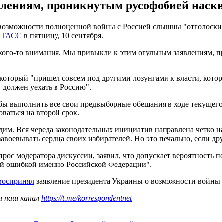
лениям, проникнутым русофобией наскв
 возможности полноценной войны с Россией слышны "отголоски
т
ТАСС
в пятницу, 10 сентября.
акого-то внимания. Мы привыкли к этим огульным заявлениям, п
, который "пришел совсем под другими лозунгами к власти, кото
, должен уехать в Россию".
л бы выполнить все свои предвыборные обещания в ходе текущего
оваться на второй срок.
видим. Вся череда законодательных инициатив направлена четко
воевывать сердца своих избирателей. Но это печально, если дру
опрос модератора дискуссии, заявил, что допускает вероятность 
й ошибкой именно Российской Федерации".
воспринял
заявление президента Украины о возможности войны 
а наш канал
https://t.me/korrespondentnet