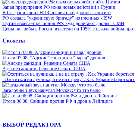
Запад предупредил РФ из-за новых действий в Грузии
В Сызрани горит НПЗ после атаки дронов - соцсети
РФ создала "украинскую бригаду" из пленных - ISW
Путин избегает регионов РФ, куда долетают дроны - СМИ
Цены на гробы в России взлетели на 105% с начала войны про
Сюжеты
Итоги 07.08: "Адские" санкции и "парад" дронов
Адские санкции. Решение Сената США
"Охотиться на лучника, а не на стрелу". Как Украине бороться 
Загадочный звук напугал Москву: что это было
Итоги 06.08: Санкции против РФ и дрон в Лейпциге
ВЫБОР РЕДАКТОРА