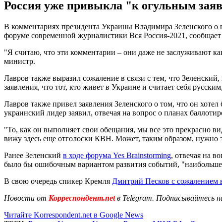
Россия уже привыкла "к огульным заяв
В комментариях президента Украины Владимира Зеленского о
форуме современной журналистики Вся Россия-2021, сообщае
"Я считаю, что эти комментарии – они даже не заслуживают к
министр.
Лавров также выразил сожаление в связи с тем, что Зеленский
заявления, что тот, кто живет в Украине и считает себя русским
Лавров также привел заявления Зеленского о том, что он хоте
украинский лидер заявил, отвечая на вопрос о планах баллотир
"То, как он выполняет свои обещания, мы все это прекрасно 
вижу здесь еще отголоски КВН. Может, таким образом, нужно за
Ранее Зеленский
в ходе форума Yes Brainstorming
, отвечая на в
было бы ошибочным вариантом развития событий, "наибольше
В свою очередь спикер Кремля
Дмитрий Песков с сожалением 
Новости от
Корреспондент.net
в Telegram. Подписывайтесь н
Читайте Korrespondent.net в Google News