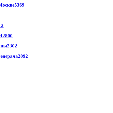
Москве
5369
12
И
2800
йны
2302
генерала
2092