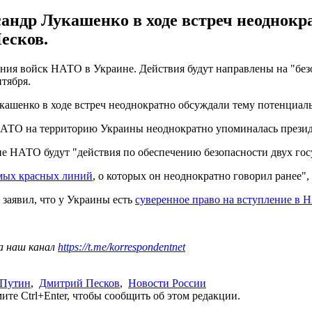
ндр Лукашенко в ходе встреч неоднокр
есков.
ения войск НАТО в Украине. Действия будут направлены на "безо
нтября.
кашенко в ходе встреч неоднократно обсуждали тему потенциа
АТО на территорию Украины неоднократно упоминалась презид
ие НАТО будут "действия по обеспечению безопасности двух гос
амых красных линий
, о которых он неоднократно говорил ранее",
заявил, что у Украины есть
суверенное право на вступление в
а наш канал
https://t.me/korrespondentnet
 Путин
,
Дмитрий Песков
,
Новости России
те Ctrl+Enter, чтобы сообщить об этом редакции.