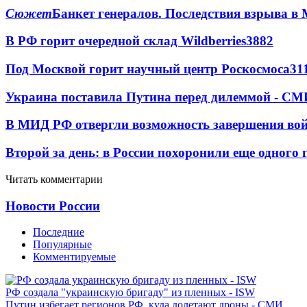
Сюжет
Банкет генералов. Последствия взрыва в 
В РФ горит очередной склад Wildberries
3882
Под Москвой горит научный центр Роскосмоса
31
Украина поставила Путина перед дилеммой - СМ
В МИД РФ отвергли возможность завершения во
Второй за день: в России похоронили еще одного 
Читать комментарии
Новости России
Последние
Популярные
Комментируемые
РФ создала "украинскую бригаду" из пленных - ISW
Путин избегает регионов РФ, куда долетают дроны - СМИ