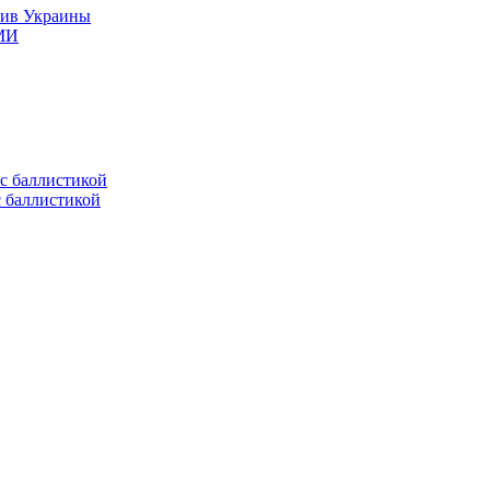
тив Украины
СМИ
с баллистикой