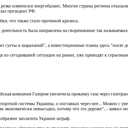
пе резко изменился энергобаланс. Многие страны региона отказа
азал президент РФ.
бки, что также стало причиной кризиса.
 деятельность была направлена на сворачивание так называемых
ит суеты и шараханий", а инвестиционные планы здесь "носят д
я по сегодняшней ситуации на рынке, уже приводят к серьезным 
сийская компания Газпром увеличила прокачку газа через газотр
спортной системы Украины, о поставках через нее... Можно с ув
а экономически невыгодно, потому что это дороже", - заявил он
ообразнее заплатить Украине штраф.