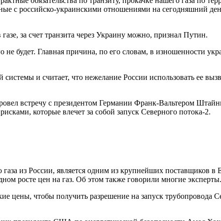
актные обязательства по транзиту, прокачке нашего газа по тер
нные с российско-украинскими отношениями на сегодняшний ден
 газе, за счет транзита через Украину можно, признал Путин.
ого не будет. Главная причина, по его словам, в изношенности у
й системы и считает, что нежелание России использовать ее выз
ровел встречу с президентом Германии Франк-Вальтером Штайнм
исками, которые влечет за собой запуск Северного потока-2.
аза из России, является одним из крупнейших поставщиков в Ев
ном росте цен на газ. Об этом также говорили многие эксперты
кие цены, чтобы получить разрешение на запуск трубопровода 