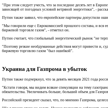
"При этом следует учесть, что за последние десять лет в Евро
зависящей от погодных условий ветряной энергетики", - расск
Путин также заявил, что европейские партнеры допустили оши
"Мы говорили еще с Еврокомиссией прошлого состава, и вся ее
биржевой торговле газом", - отметил он.
Путин считает, что глобальный энергетический рынок "не терп
"Поэтому резкие необдуманные действия могут привести и, суд
биржевую торговлю газом "был ошибкой".
Украина для Газпрома в убыток
Путин также подчеркнул, что за девять месяцев 2021 года рос
"Кстати говоря, мы видим всякие спекуляции на тему газотран
обязательства. Увеличивать больше, больший объем для Газпром
Российский президент сказал, что, по мнению Газпрома, целес