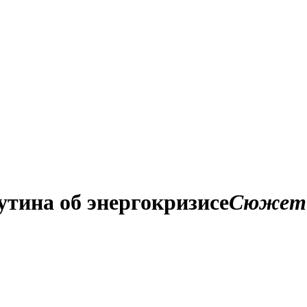
утина об энергокризисе
Сюжет