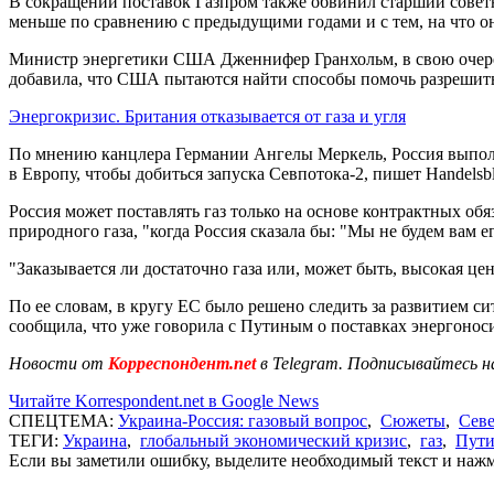
В сокращении поставок Газпром также обвинил старший совет
меньше по сравнению с предыдущими годами и с тем, на что он
Министр энергетики США Дженнифер Гранхольм, в свою очередь
добавила, что США пытаются найти способы помочь разрешить 
Энергокризис. Британия отказывается от газа и угля
По мнению канцлера Германии Ангелы Меркель, Россия выполняе
в Европу, чтобы добиться запуска Севпотока-2, пишет Handelsbla
Россия может поставлять газ только на основе контрактных обяз
природного газа, "когда Россия сказала бы: "Мы не будем вам е
"Заказывается ли достаточно газа или, может быть, высокая це
По ее словам, в кругу ЕС было решено следить за развитием с
сообщила, что уже говорила с Путиным о поставках энергонос
Новости от
Корреспондент.net
в Telegram. Подписывайтесь н
Читайте Korrespondent.net в Google News
СПЕЦТЕМА:
Украина-Россия: газовый вопрос
,
Сюжеты
,
Севе
ТЕГИ:
Украина
,
глобальный экономический кризис
,
газ
,
Пут
Если вы заметили ошибку, выделите необходимый текст и нажми