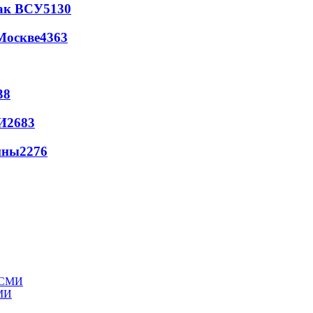
так ВСУ
5130
Москве
4363
38
И
2683
йны
2276
СМИ