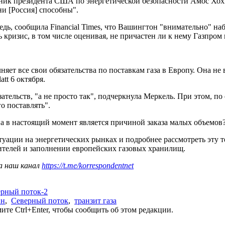
ник президента США по энергетической безопасности Амос Хох
и [Россия] способны".
, сообщила Financial Times, что Вашингтон "внимательно" наб
кризис, в том числе оценивая, не причастен ли к нему Газпром
т все свои обязательства по поставкам газа в Европу. Она не в
tt 6 октября.
ательств, "а не просто так", подчеркнула Меркель. При этом, по
го поставлять".
на в настоящий момент является причиной заказа малых объемов?
итуации на энергетических рынках и подробнее рассмотреть эту 
ителей и заполнении европейских газовых хранилищ.
а наш канал
https://t.me/korrespondentnet
рный поток-2
ин
,
Северный поток
,
транзит газа
те Ctrl+Enter, чтобы сообщить об этом редакции.