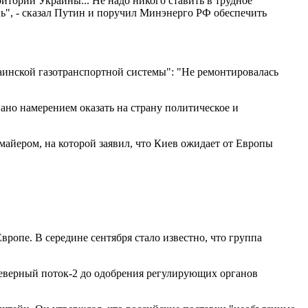
ритории Украины... Не надо никого ставить в трудное
ь", - сказал Путин и поручил Минэнерго РФ обеспечить
краинской газотранспортной системы": "Не ремонтировалась
вано намерением оказать на страну политическое и
айером, на которой заявил, что Киев ожидает от Европы
ропе. В середине сентября стало известно, что группа
.
Северный поток-2 до одобрения регулирующих органов