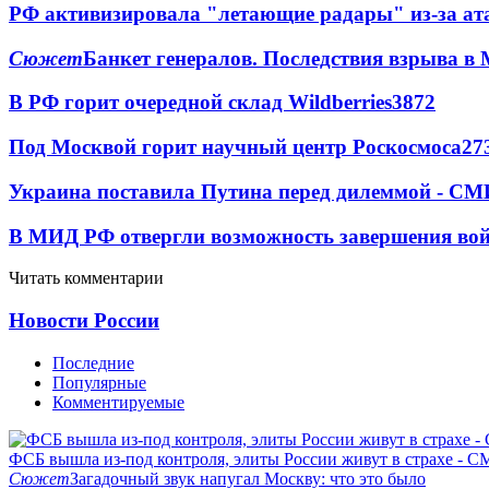
РФ активизировала "летающие радары" из-за а
Сюжет
Банкет генералов. Последствия взрыва в 
В РФ горит очередной склад Wildberries
3872
Под Москвой горит научный центр Роскосмоса
27
Украина поставила Путина перед дилеммой - СМ
В МИД РФ отвергли возможность завершения во
Читать комментарии
Новости России
Последние
Популярные
Комментируемые
ФСБ вышла из-под контроля, элиты России живут в страхе - 
Сюжет
Загадочный звук напугал Москву: что это было