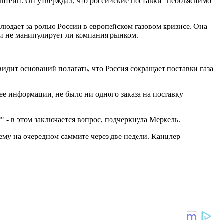
штейн. Он утверждал, что российские поставки "необъяснимо
людает за ролью России в европейском газовом кризисе. Она
 и не манипулирует ли компания рынком.
идит оснований полагать, что Россия сокращает поставки газа
 ее информации, не было ни одного заказа на поставку
" - в этом заключается вопрос, подчеркнула Меркель.
тему на очередном саммите через две недели. Канцлер