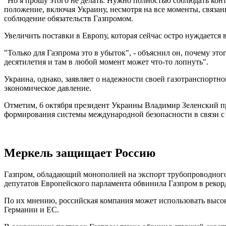
"Но я прошу этого не делать. Нужно полностью соблюдать контр
положение, включая Украину, несмотря на все моменты, связа
соблюдение обязательств Газпромом.
Увеличить поставки в Европу, которая сейчас остро нуждается в
"Только для Газпрома это в убыток", - объяснил он, почему эт
десятилетия и там в любой момент может что-то лопнуть".
Украина, однако, заявляет о надежности своей газотранспортно
экономическое давление.
Отметим, 6 октября президент Украины Владимир Зеленский п
формирования системы международной безопасности в связи с р
Меркель защищает Россию
Газпром, обладающий монополией на экспорт трубопроводного г
депутатов Европейского парламента обвинила Газпром в рекорд
По их мнению, российская компания может использовать высо
Германии и ЕС.