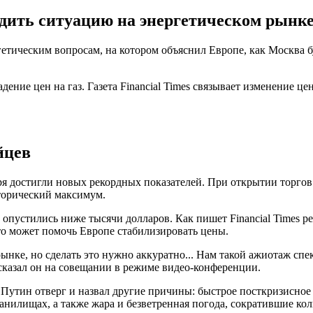
ить ситуацию на энергетическом рынке, 
ическим вопросам, на котором объяснил Европе, как Москва буд
ение цен на газ. Газета Financial Times связывает изменение це
йцев
я достигли новых рекордных показателей. При открытии торгов 
сторический максимум.
опустились ниже тысячи долларов. Как пишет Financial Times ре
то может помочь Европе стабилизировать цены.
ке, но сделать это нужно аккуратно... Нам такой ажиотаж спеку
сказал он на совещании в режиме видео-конференции.
, Путин отверг и назвал другие причины: быстрое посткризисное
нилищах, а также жара и безветренная погода, сократившие кол