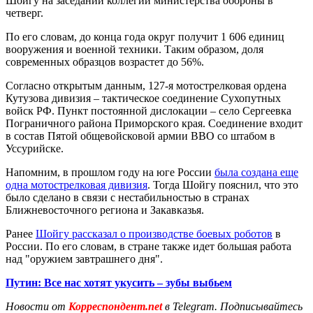
Шойгу на заседании коллегии министерства обороны в
четверг.
По его словам, до конца года округ получит 1 606 единиц
вооружения и военной техники. Таким образом, доля
современных образцов возрастет до 56%.
Согласно открытым данным, 127-я мотострелковая ордена
Кутузова дивизия – тактическое соединение Сухопутных
войск РФ. Пункт постоянной дислокации – село Сергеевка
Пограничного района Приморского края. Соединение входит
в состав Пятой общевойсковой армии ВВО со штабом в
Уссурийске.
Напомним, в прошлом году на юге России
была создана еще
одна мотострелковая дивизия
. Тогда Шойгу пояснил, что это
было сделано в связи с нестабильностью в странах
Ближневосточного региона и Закавказья.
Ранее
Шойгу рассказал о производстве боевых роботов
в
России. По его словам, в стране также идет большая работа
над "оружием завтрашнего дня".
Путин: Все нас хотят укусить – зубы выбьем
Новости от
Корреспондент.net
в Telegram. Подписывайтесь