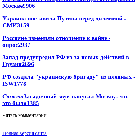
Москве
9906
Украина поставила Путина перед дилеммой -
СМИ
3159
Россияне изменили отношение к войне -
опрос
2937
Запад предупредил РФ из-за новых действий в
Грузии
2696
РФ создала "украинскую бригаду" из пленных -
ISW
1778
Сюжет
Загадочный звук напугал Москву: что
это было
1385
Читать комментарии
Полная версия сайта