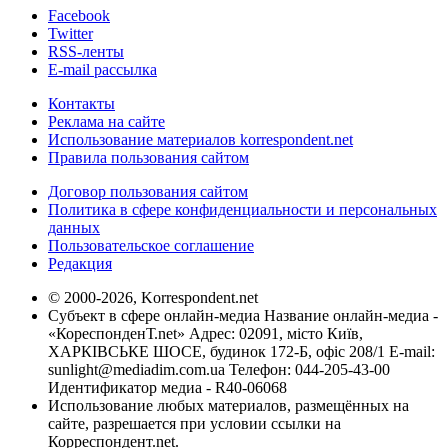
Facebook
Twitter
RSS-ленты
E-mail рассылка
Контакты
Реклама на сайте
Использование материалов korrespondent.net
Правила пользования сайтом
Договор пользования сайтом
Политика в сфере конфиденциальности и персональных
данных
Пользовательское соглашение
Редакция
© 2000-2026, Korrespondent.net
Субъект в сфере онлайн-медиа Название онлайн-медиа -
«КореспонденТ.net» Адрес: 02091, місто Київ,
ХАРКІВСЬКЕ ШОСЕ, будинок 172-Б, офіс 208/1 E-mail:
sunlight@mediadim.com.ua
Телефон: 044-205-43-00
Идентификатор медиа - R40-06068
Использование любых материалов, размещённых на
сайте, разрешается при условии ссылки на
Корреспондент.net.