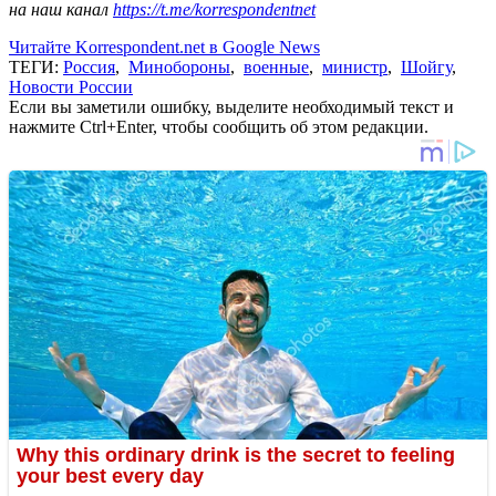
на наш канал
https://t.me/korrespondentnet
Читайте Korrespondent.net в Google News
ТЕГИ:
Россия
,
Минобороны
,
военные
,
министр
,
Шойгу
,
Новости России
Если вы заметили ошибку, выделите необходимый текст и
нажмите Ctrl+Enter, чтобы сообщить об этом редакции.