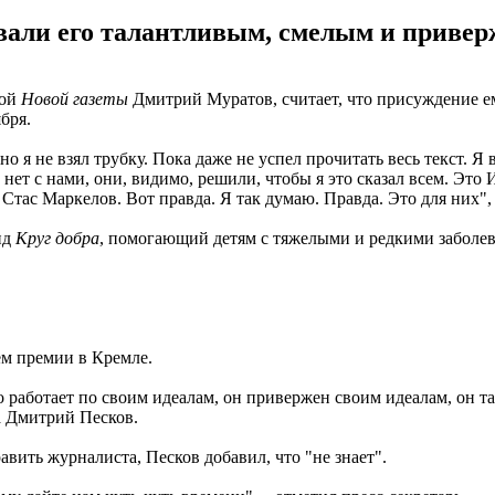
вали его талантливым, смелым и приве
кой
Новой газеты
Дмитрий Муратов, считает, что присуждение ему
бря.
о я не взял трубку. Пока даже не успел прочитать весь текст. Я 
 нет с нами, они, видимо, решили, чтобы я это сказал всем. Э
 Стас Маркелов. Вот правда. Я так думаю. Правда. Это для них"
нд
Круг добра
, помогающий детям с тяжелыми и редкими заболе
ем премии в Кремле.
аботает по своим идеалам, он привержен своим идеалам, он тала
та Дмитрий Песков.
вить журналиста, Песков добавил, что "не знает".