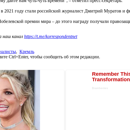
ому дайте нам чуть-чуть времени", – отметил пресс-секретарь.
в 2021 году стали российский журналист Дмитрий Муратов и ф
Нобелевской премии мира – до этого награду получали правоз
а наш канал
https://t.me/korrespondentnet
налисты
,
Кремль
те Ctrl+Enter, чтобы сообщить об этом редакции.