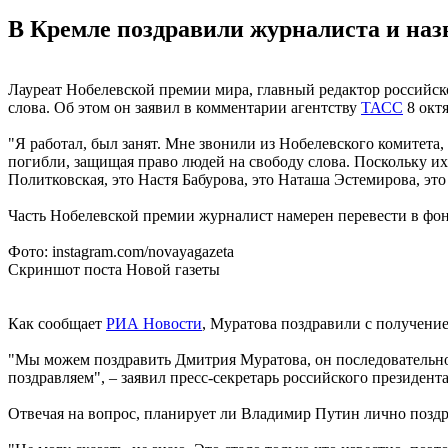
В Кремле поздравили журналиста и наз
Лауреат Нобелевской премии мира, главный редактор российс
слова. Об этом он заявил в комментарии агентству
ТАСС
8 октя
"Я работал, был занят. Мне звонили из Нобелевского комитета, н
погибли, защищая право людей на свободу слова. Поскольку их
Политковская, это Настя Бабурова, это Наташа Эстемирова, это
Часть Нобелевской премии журналист намерен перевести в фо
Фото: instagram.com/novayagazeta
Скриншот поста Новой газеты
Как сообщает
РИА Новости
, Муратова поздравили с получени
"Мы можем поздравить Дмитрия Муратова, он последовательно р
поздравляем", – заявил пресс-секретарь российского президен
Отвечая на вопрос, планирует ли Владимир Путин лично поздра