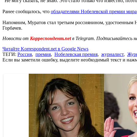
"Не могу сказать, не знаю. Это стало только что известно, поэт
Ранее сообщалось, что
обладателями Нобелевской премии мира
Напомним, Муратов стал третьим россиянином, удостоенным 
Горбачев.
Новости от
Корреспондент.net
в Telegram. Подписывайтесь н
Читайте Korrespondent.net в Google News
ТЕГИ:
Россия
,
премия
,
Нобелевская премия
,
журналист
,
Жур
Если вы заметили ошибку, выделите необходимый текст и нажми