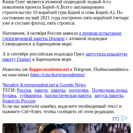
Князь Олег является атомной подводной лодкой 4-го
поколения проекта Борей-А.Всего запланировано
строительство 10 кораблей (три Борей и семь Борей-А). По
состоянию на май 2021 года построено пять кораблей (четыре
уже в составе флота), пять строятся.
Напомним, 4 октября Россия заявила
о первом испытании
гиперзвуковой ракеты Циркон
с атомной подлодки
Северодвинск в Баренцевом море.
А в сентябре российская подлодка Орел
запустила крылатую
ракету Гранит
в Баренцевом море.
Новости от
Корреспондент.net
в Telegram. Подписывайтесь
на наш канал
https://t.me/korrespondentnet
Читайте Korrespondent.net в Google News
ТЕГИ:
Россия
,
ракета
,
ракеты
,
подлодки
,
Подводная лодка
,
Булава
,
субмарина
,
баллистическая ракета
,
запуск ракеты
,
Новости России
Если вы заметили ошибку, выделите необходимый текст и
нажмите Ctrl+Enter, чтобы сообщить об этом редакции.