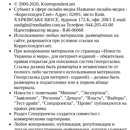
© 2000-2026, Korrespondent.net
Субъект в сфере онлайн-медиа Название онлайн-медиа -
«КореспонденТ.net» Адрес: 02091, місто Київ,
ХАРКІВСЬКЕ ШОСЕ, будинок 172-Б, офіс 208/1 E-mail:
sunlight@mediadim.com.ua
Телефон: 044-205-43-00
Идентификатор медиа - R40-06068
Использование любых материалов, размещённых на
сайте, разрешается при условии ссылки на
Корреспондент.net.
При копировании материалов со страницы «Новости
Украины и мира», для интернет-изданий – обязательна
прямая открытая для поисковых систем гиперссылка.
Ссылка должна быть размещена в независимости от
полного либо частичного использования материалов.
Гиперссылка (для интернет- изданий) – должна быть
размещена в подзаголовке или в первом абзаце
материала.
Новости с пометками "Мнение", "Экспертиза",
"Заявление", "Регионы", "Деньги", "Власть", "Выборы",
"Тест-драйв", "Спецпроекты", "Промо" публикуются на
правах рекламы.
Раздел Спецпроекты создается совместно с
коммерческими партнерами.
Любое копирование, публикация, републикация и
другое распространение информации, которое содержит